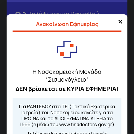
Τηλέφωνα για Ραντεβού
×
Ανακοίνωση Εφημερίας
Για τα πρωινά και τα απογευματινά
ιατρεία:
Από τον ιστότοπο
eΡαντεβού
Καλώντας στην φωνητική πύλη του
1566
Μέσω της εφαρμογής "MyHealth
App"
Η Νοσοκομειακή Μονάδα
“Σισμανόγλειο”
ΔΕΝ βρίσκεται σε ΚΥΡΙΑ ΕΦΗΜΕΡΙΑ!
ΓΝΑ Νοσοκομείο Σισμανόγλειο - Αμαλία Φλέμιγκ
Το Σισμανόγλειο συνεργάζεται με άλλα νοσηλευτικά
Για ΡΑΝΤΕΒΟΥ στα ΤΕΙ (Τακτικά Εξωτερικά
ιδρύματα και μονάδες υγείας στα πλαίσια εφαρμογής
Ιατρεία) του Νοσοκομείου καλείτε για τα
ΠΡΩΪΝΑ και τα ΑΠΟΓΕΥΜΑΤΙΝΑ ΙΑΤΡΕΙΑ το
ειδικών προγραμμάτων βελτίωσης της ποιότητας
1566 (ή μέσω του www.finddoctors.gov.gr)
φροντίδας της υγείας σε εθνικό επίπεδο.
Τηλέφωνο Επικοινωνίας για Γενικές