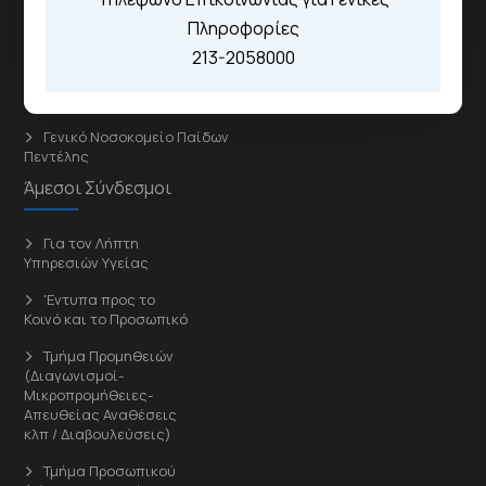
Διασυνδεόμενα Νοσοκομεία
Πληροφορίες
213-2058000
Γενικό Νοσοκομείο
Μελισσίων “Άμαλία Φλέμιγκ”
Γενικό Νοσοκομείο Παίδων
Πεντέλης
Άμεσοι Σύνδεσμοι
Για τον Λήπτη
Υπηρεσιών Υγείας
'Εντυπα προς το
Κοινό και το Προσωπικό
Τμήμα Προμηθειών
(Διαγωνισμοί-
Μικροπρομήθειες-
Απευθείας Αναθέσεις
κλπ / Διαβουλεύσεις)
Τμήμα Προσωπικού