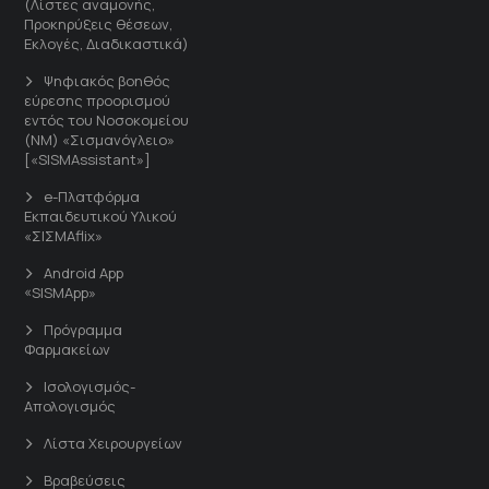
(Λίστες αναμονής,
Προκηρύξεις θέσεων,
Εκλογές, Διαδικαστικά)
Ψηφιακός βοηθός
εύρεσης προορισμού
εντός του Νοσοκομείου
(ΝΜ) «Σισμανόγλειο»
[«SISMAssistant»]
e-Πλατφόρμα
Εκπαιδευτικού Υλικού
«ΣΙΣΜΑflix»
Android App
«SISMApp»
Πρόγραμμα
Φαρμακείων
Ισολογισμός-
Απολογισμός
Λίστα Χειρουργείων
Βραβεύσεις