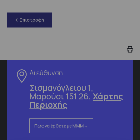
Επιστροφή
Διεύθυνση
Σισμανόγλειου 1,
Μαρούσι 151 26,
Χάρτης
Περιοχής
Πως να έρθετε με ΜΜΜ