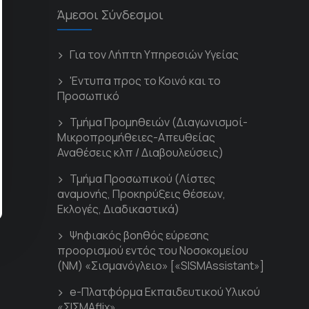
Άμεσοι Σύνδεσμοι
Για τον Λήπτη Υπηρεσιών Υγείας
'Εντυπα προς το Κοινό και το
Προσωπικό
Τμήμα Προμηθειών (Διαγωνισμοί-
Μικροπρομήθειες-Απευθείας
Αναθέσεις κλπ / Διαβουλεύσεις)
Τμήμα Προσωπικού (Λίστες
αναμονής, Προκηρύξεις θέσεων,
Εκλογές, Διαδικαστικά)
Ψηφιακός βοηθός εύρεσης
προορισμού εντός του Νοσοκομείου
(ΝΜ) «Σισμανόγλειο» [«SISMAssistant»]
e-Πλατφόρμα Εκπαιδευτικού Υλικού
«ΣΙΣΜΑflix»