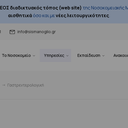
ΕΟΣ διαδικτυακός τόπος (web site)
της Νοσοκομειακής Μ
αισθητικά
όσο και με
νέες λειτουργικότητες
.
1
info@sismanoglio.gr
Το Νοσοκομείο
Υπηρεσίες
Εκπαίδευση
Ανακοι
Γαστρεντερολογική