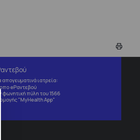
Ραντεβού
τα απογευματινά ιατρεία:
τοπο
eΡαντεβού
 φωνητική πύλη του 1566
ρμογής "MyHealth App"