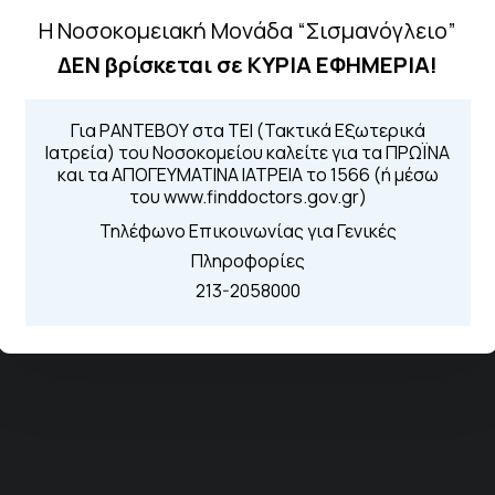
Διασυνδεόμενα Νοσοκομεία
Η Νοσοκομειακή Μονάδα “Σισμανόγλειο”
ΔΕΝ βρίσκεται σε ΚΥΡΙΑ ΕΦΗΜΕΡΙΑ!
Γενικό Νοσοκομείο Μελισσίων “Άμαλία Φλέμιγκ”
Γενικό Νοσοκομείο Παίδων Πεντέλης
Για ΡΑΝΤΕΒΟΥ στα ΤΕΙ (Τακτικά Εξωτερικά
Ιατρεία) του Νοσοκομείου καλείτε για τα ΠΡΩΪΝΑ
και τα ΑΠΟΓΕΥΜΑΤΙΝΑ ΙΑΤΡΕΙΑ το 1566 (ή μέσω
του www.finddoctors.gov.gr)
Τηλέφωνο Επικοινωνίας για Γενικές
Πληροφορίες
213-2058000