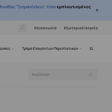
ονάδας "Σισμανόγλειο", τόσο
εμπλουτισμένος
×
Επικοινωνία
Εξωτερικά Ιατρεία
νώσεις
Τμήμα Επειγόντων Περιστατικών
EL