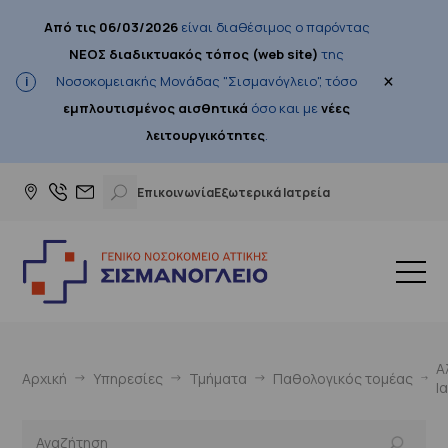
Από τις 06/03/2026
είναι διαθέσιμος ο παρόντας
ΝΕΟΣ διαδικτυακός τόπος (web site)
της
×
Νοσοκομειακής Μονάδας "Σισμανόγλειο", τόσο
εμπλουτισμένος αισθητικά
όσο και με
νέες
λειτουργικότητες
.
Επικοινωνία
Εξωτερικά Ιατρεία
Α
Αρχική
Υπηρεσίες
Τμήματα
Παθολογικός τομέας
Ι