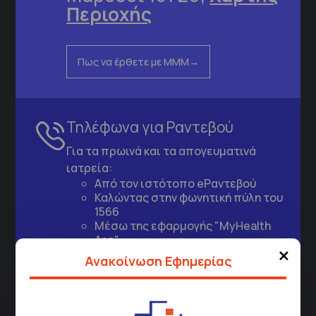
Περιοχής
Πως να έρθετε με ΜΜΜ
Τηλέφωνα για Ραντεβού
Για τα πρωινά και τα απογευματινά
ιατρεία:
Από τον ιστότοπο
eΡαντεβού
Καλώντας στην φωνητική πύλη του
1566
Μέσω της εφαρμογής "MyHealth
App"
×
Ανακοίνωση Εφημερίας
ΓΝΑ Νοσοκομείο Σισμανόγλειο - Αμαλία Φλέμιγκ