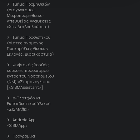
Τμήμα Προμηθειών
(Διαγωνισμοί-
Μικροπρομήθειες-
Απευθείας Αναθέσεις
κλπ / Διαβουλεύσεις)
Τμήμα Προσωπικού
(Λίστες αναμονής,
Προκηρύξεις θέσεων,
Εκλογές, Διαδικαστικά)
Ψηφιακός βοηθός
εύρεσης προορισμού
εντός του Νοσοκομείου
(ΝΜ) «Σισμανόγλειο»
[«SISMAssistant»]
e-Πλατφόρμα
Εκπαιδευτικού Υλικού
«ΣΙΣΜΑflix»
Android App
«SISMApp»
Πρόγραμμα