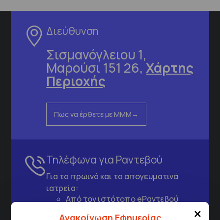
Διεύθυνση
Σισμανόγλειου 1,
Μαρούσι 151 26,
Χάρτης
Περιοχής
Πως να έρθετε με ΜΜΜ
Τηλέφωνα για Ραντεβού
Για τα πρωινά και τα απογευματινά
ιατρεία:
Από τον ιστότοπο
eΡαντεβού
×
Καλώντας στην φωνητική πύλη του
Ανακοίνωση Εφημερίας
1566