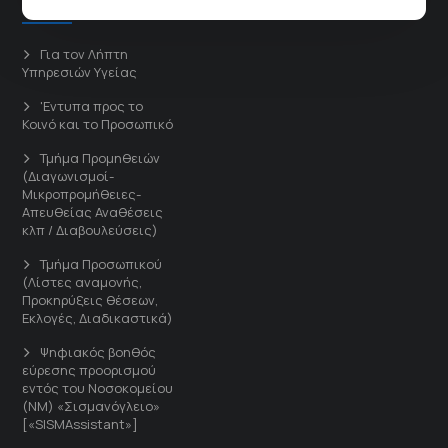
Άμεσοι Σύνδεσμοι
Για τον Λήπτη
Υπηρεσιών Υγείας
'Εντυπα προς το
Κοινό και το Προσωπικό
Τμήμα Προμηθειών
(Διαγωνισμοί-
Μικροπρομήθειες-
Απευθείας Αναθέσεις
κλπ / Διαβουλεύσεις)
Τμήμα Προσωπικού
(Λίστες αναμονής,
Προκηρύξεις θέσεων,
Εκλογές, Διαδικαστικά)
Ψηφιακός βοηθός
εύρεσης προορισμού
εντός του Νοσοκομείου
(ΝΜ) «Σισμανόγλειο»
[«SISMAssistant»]