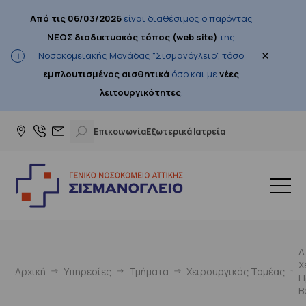
Από τις 06/03/2026
είναι διαθέσιμος ο παρόντας
ΝΕΟΣ διαδικτυακός τόπος (web site)
της
×
Νοσοκομειακής Μονάδας "Σισμανόγλειο", τόσο
εμπλουτισμένος αισθητικά
όσο και με
νέες
λειτουργικότητες
.
Επικοινωνία
Εξωτερικά Ιατρεία
Α
Χ
Αρχική
Υπηρεσίες
Τμήματα
Χειρουργικός Τομέας
Π
Β