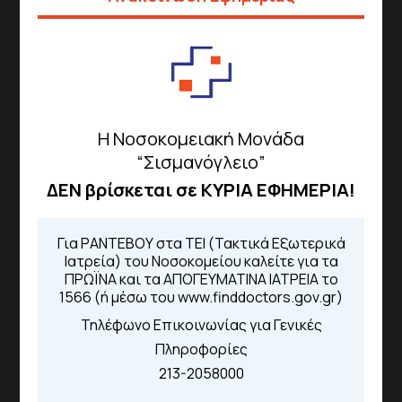
Μέσω της εφαρμογής "MyHealth
App"
ΓΝΑ Νοσοκομείο Σισμανόγλειο - Αμαλία Φλέμιγκ
Η Νοσοκομειακή Μονάδα
Το Σισμανόγλειο συνεργάζεται με άλλα νοσηλευτικά
“Σισμανόγλειο”
ιδρύματα και μονάδες υγείας στα πλαίσια εφαρμογής
ΔΕΝ βρίσκεται σε ΚΥΡΙΑ ΕΦΗΜΕΡΙΑ!
ειδικών προγραμμάτων βελτίωσης της ποιότητας
φροντίδας της υγείας σε εθνικό επίπεδο.
Για ΡΑΝΤΕΒΟΥ στα ΤΕΙ (Τακτικά Εξωτερικά
Ιατρεία) του Νοσοκομείου καλείτε για τα
Διασυνδεόμενα Νοσοκομεία
ΠΡΩΪΝΑ και τα ΑΠΟΓΕΥΜΑΤΙΝΑ ΙΑΤΡΕΙΑ το
1566 (ή μέσω του www.finddoctors.gov.gr)
Γενικό Νοσοκομείο
Τηλέφωνο Επικοινωνίας για Γενικές
Μελισσίων “Άμαλία Φλέμιγκ”
Πληροφορίες
Γενικό Νοσοκομείο Παίδων
213-2058000
Πεντέλης