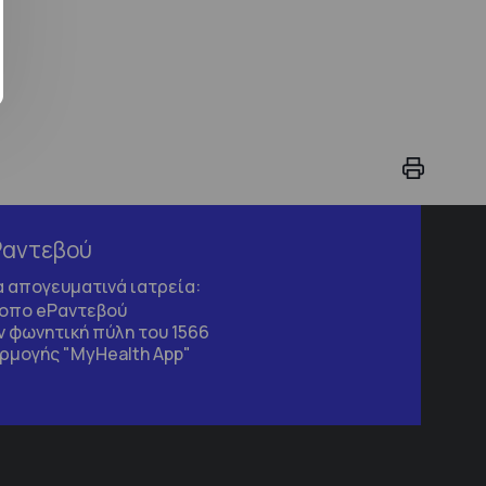
Ραντεβού
τα απογευματινά ιατρεία:
τοπο
eΡαντεβού
 φωνητική πύλη του 1566
ρμογής "MyHealth App"