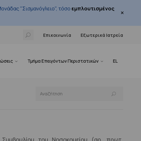
ονάδας "Σισμανόγλειο", τόσο
εμπλουτισμένος
×
Επικοινωνία
Εξωτερικά Ιατρεία
νώσεις
Τμήμα Επειγόντων Περιστατικών
EL
 Συμβουλίου του Νοσοκομείου (αρ. πρωτ.