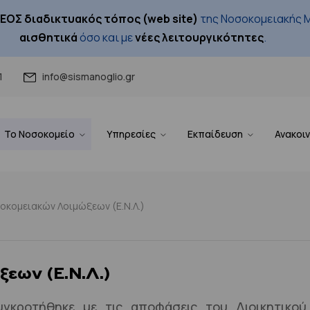
ΕΟΣ διαδικτυακός τόπος (web site)
της Νοσοκομειακής Μ
αισθητικά
όσο και με
νέες λειτουργικότητες
.
1
info@sismanoglio.gr
Το Νοσοκομείο
Υπηρεσίες
Εκπαίδευση
Ανακοι
οκομειακών Λοιμώξεων (Ε.Ν.Λ.)
εων (Ε.Ν.Λ.)
γκροτήθηκε με τις αποφάσεις του Διοικητικού