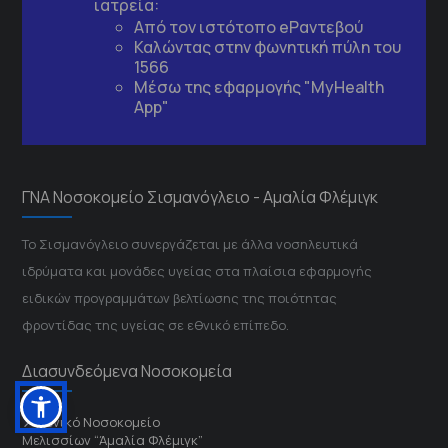
ιατρεία:
Από τον ιστότοπο
eΡαντεβού
Καλώντας στην φωνητική πύλη του
1566
Μέσω της εφαρμογής "MyHealth
App"
ΓΝΑ Νοσοκομείο Σισμανόγλειο - Αμαλία Φλέμιγκ
Το Σισμανόγλειο συνεργάζεται με άλλα νοσηλευτικά
ιδρύματα και μονάδες υγείας στα πλαίσια εφαρμογής
ειδικών προγραμμάτων βελτίωσης της ποιότητας
φροντίδας της υγείας σε εθνικό επίπεδο.
Διασυνδεόμενα Νοσοκομεία
Γενικό Νοσοκομείο
Μελισσίων “Άμαλία Φλέμιγκ”