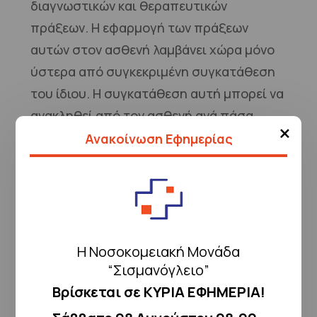
διαγνωστικών και θεραπευτικών
πράξεων. Η εφαρμογή των πράξεων
αυτών στον ασθενή λαμβάνει χώρα μόνο
ύστερα από συγκεκριμένη συγκατάθεση
του ίδιου. Η συγκατάθεση αυτή μπορεί να
ανακληθεί από τον ασθενή ανά πάσα
×
στιγμή.
Ανακοίνωση Εφημερίας
Ο ασθενής έχει το δικαίωμα, στο μέτρο
και στις πραγματικές συνθήκες που αυτό
είναι δυνατό, προστασίας της ιδιωτικής
Η Νοσοκομειακή Μονάδα
του ζωής. Ο απόρρητος χαρακτήρας των
“Σισμανόγλειο”
πληροφοριών και του περιεχομένου των
Βρίσκεται σε ΚΥΡΙΑ ΕΦΗΜΕΡΙΑ!
εγγράφων που τον αφορούν, του φακέλου