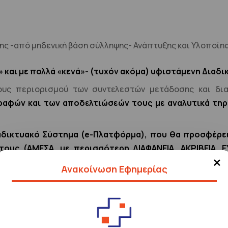
ης -από μηδενική βάση σύλληψης- Ανάπτυξης και Υλοποίη
» και με πολλά «κενά»- (τυχόν ακόμα) υφιστάμενη Δια
ους περιορισμού των συντελεστών μετάδοσης και δι
αφών και των αποδελτιώσεών τους με αναλυτικά τηρ
δικτυακό Σύστημα (e-Πλατφόρμα), που θα προσφέρει 
ους (ΑΜΕΣΑ, με περισσότερη ΔΙΑΦΑΝΕΙΑ, ΑΚΡΙΒΕΙΑ, 
×
ΩΓΗ ΑΝΑΦΟΡΩΝ με ποικίλα επιθυμητά τους Κριτήρια
.
Ανακοίνωση Εφημερίας
 (τυχόν
ακόμα «χειρόγραφης»)
ΔΙΑΔΙΚΑΣΙΑΣ και ο e-ΕΚ
για τη βελτίωση της Ποιότητας/Αξιοπιστίας επί των σχε