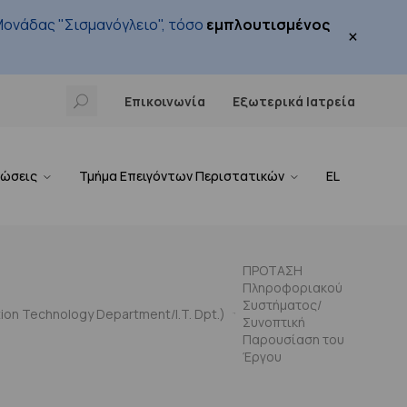
ονάδας "Σισμανόγλειο", τόσο
εμπλουτισμένος
×
Επικοινωνία
Εξωτερικά Ιατρεία
νώσεις
Τμήμα Επειγόντων Περιστατικών
EL
ΠΡΟΤΑΣΗ
Πληροφοριακού
Συστήματος/
on Technology Department/I.T. Dpt.)
Συνοπτική
Παρουσίαση του
Έργου