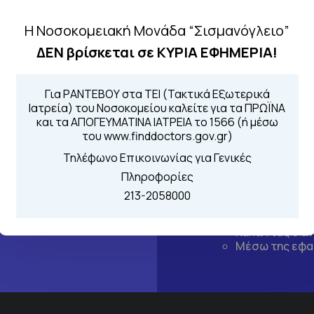
Η Νοσοκομειακή Μονάδα “Σισμανόγλειο”
ΔΕΝ βρίσκεται σε ΚΥΡΙΑ ΕΦΗΜΕΡΙΑ!
Για ΡΑΝΤΕΒΟΥ στα ΤΕΙ (Τακτικά Εξωτερικά
Ιατρεία) του Νοσοκομείου καλείτε για τα ΠΡΩΪΝΑ
και τα ΑΠΟΓΕΥΜΑΤΙΝΑ ΙΑΤΡΕΙΑ το 1566 (ή μέσω
του www.finddoctors.gov.gr)
Τηλέφωνο Επικοινωνίας για Γενικές
Πληροφορίες
Τηλέφωνα για 
213-2058000
Για τα πρωινά και 
 Περιοχής
Από τον ιστό
Καλώντας στην
Μέσω της εφα