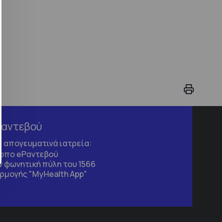
Ραντεβού
τα απογευματινά ιατρεία:
τοπο
eΡαντεβού
 φωνητική πύλη του 1566
ρμογής "MyHealth App"