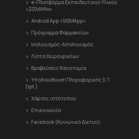
e-Πλατφόρμα Εκπαιδευτικού Υλικού
«ΣΙΣΜΑflix»
Android App «SISMApp»
Πρόγραμμα Φαρμακείων
Ισολογισμός-Απολογισμός
Λίστα Χειρουργείων
Βραβεύσεις Καινοτομία
Υποδιεύθυνση Πληροφορικής (I.T.
Dpt.)
Χάρτης ιστότοπου
Επικοινωνία
Facebook (Κοινωνικό Δίκτυο)