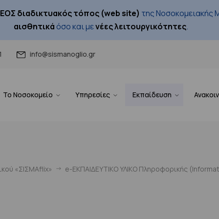
ΕΟΣ διαδικτυακός τόπος (web site)
της Νοσοκομειακής Μ
αισθητικά
όσο και με
νέες λειτουργικότητες
.
1
info@sismanoglio.gr
Το Νοσοκομείο
Υπηρεσίες
Εκπαίδευση
Ανακοι
κού «ΣΙΣΜΑflix»
e-ΕΚΠΑΙΔΕΥΤΙΚΟ ΥΛΙΚΟ Πληροφορικής (Ιnformati