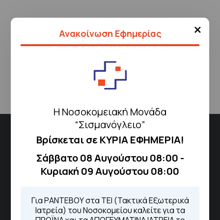
×
Ανακοίνωση Εφημερίας
Επιστροφή
Η Νοσοκομειακή Μονάδα
“Σισμανόγλειο”
Διεύθυνση
Βρίσκεται σε ΚΥΡΙΑ ΕΦΗΜΕΡΙΑ!
Σισμανόγλειου 1,
Σάββατο 08 Αυγούστου 08:00 -
Μαρούσι 151 26,
Χάρτης
Κυριακή 09 Αυγούστου 08:00
Περιοχής
Για ΡΑΝΤΕΒΟΥ στα ΤΕΙ (Τακτικά Εξωτερικά
Ιατρεία) του Νοσοκομείου καλείτε για τα
Πως να έρθετε με ΜΜΜ
ΠΡΩΪΝΑ και τα ΑΠΟΓΕΥΜΑΤΙΝΑ ΙΑΤΡΕΙΑ το