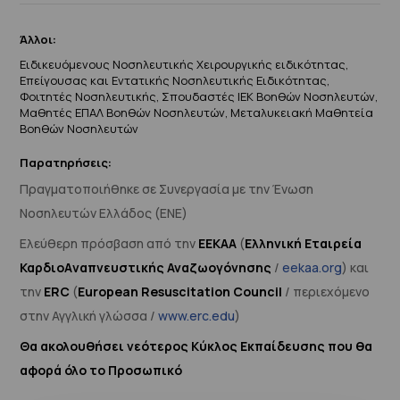
Άλλοι:
Ειδικευόμενους Νοσηλευτικής Χειρουργικής ειδικότητας,
Επείγουσας και Εντατικής Νοσηλευτικής Ειδικότητας,
Φοιτητές Νοσηλευτικής, Σπουδαστές ΙΕΚ Βοηθών Νοσηλευτών,
Μαθητές ΕΠΑΛ Βοηθών Νοσηλευτών, Μεταλυκειακή Μαθητεία
Βοηθών Νοσηλευτών
Παρατηρήσεις:
Πραγματοποιήθηκε σε Συνεργασία με την Ένωση
Νοσηλευτών Ελλάδος (ΕΝΕ)
Ελεύθερη πρόσβαση από την
ΕΕΚΑΑ
(
Ελληνική Εταιρεία
Καρδιο
Aναπνευστικής Αναζωογόνησης
/
eekaa.org
) και
την
ERC
(
European Resuscitation Council
/ περιεχόμενο
στην Αγγλική γλώσσα /
www.erc.edu
)
Θα ακολουθήσει νεότερος Κύκλος Εκπαίδευσης που θα
αφορά όλο το Προσωπικό