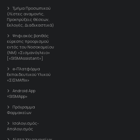
Τμήμα Προσωπικού
(Λίστες αναμονής,
Προκηρύξεις θέσεων,
Εκλογές, Διαδικαστικά)
Ψηφιακός βοηθός
εύρεσης προορισμού
εντός του Νοσοκομείου
(ΝΜ) «Σισμανόγλειο»
[«SISMAssistant»]
e-Πλατφόρμα
Εκπαιδευτικού Υλικού
«ΣΙΣΜΑflix»
Android App
«SISMApp»
Πρόγραμμα
Φαρμακείων
Ισολογισμός-
Απολογισμός
Λίστα Χειρουργείων