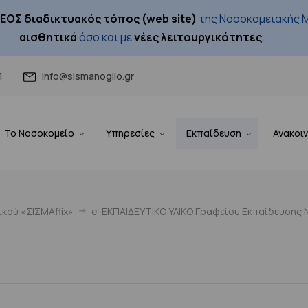
ΕΟΣ διαδικτυακός τόπος (web site)
της Νοσοκομειακής Μ
αισθητικά
όσο και με
νέες λειτουργικότητες
.
1
info@sismanoglio.gr
Το Νοσοκομείο
Υπηρεσίες
Εκπαίδευση
Ανακοι
κού «ΣΙΣΜΑflix»
e-ΕΚΠΑΙΔΕΥΤΙΚΟ ΥΛΙΚΟ Γραφείου Εκπαίδευσης Ν