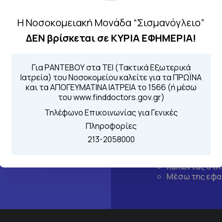
Η Νοσοκομειακή Μονάδα “Σισμανόγλειο”
ΔΕΝ βρίσκεται σε ΚΥΡΙΑ ΕΦΗΜΕΡΙΑ!
Για ΡΑΝΤΕΒΟΥ στα ΤΕΙ (Τακτικά Εξωτερικά
Ιατρεία) του Νοσοκομείου καλείτε για τα ΠΡΩΪΝΑ
και τα ΑΠΟΓΕΥΜΑΤΙΝΑ ΙΑΤΡΕΙΑ το 1566 (ή μέσω
του www.finddoctors.gov.gr)
Τηλέφωνο Επικοινωνίας για Γενικές
Πληροφορίες
Τηλέφωνα για 
213-2058000
Για τα πρωινά και 
 Περιοχής
Από τον ιστό
Καλώντας στην
Μέσω της εφα