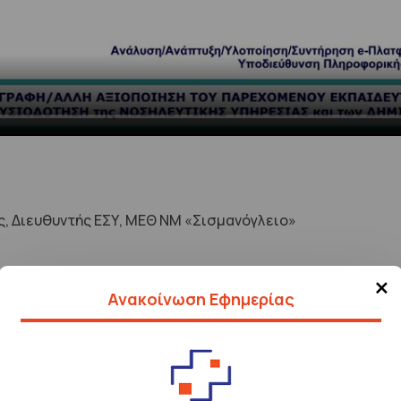
, Διευθυντής ΕΣΥ, ΜΕΘ ΝΜ «Σισμανόγλειο»
×
Ανακοίνωση Εφημερίας
τητας, Επείγουσας και Εντατικής Νοσηλευτικής Ειδικότητα
Μεταλυκειακή Μαθητεία Βοηθών Νοσηλευτών