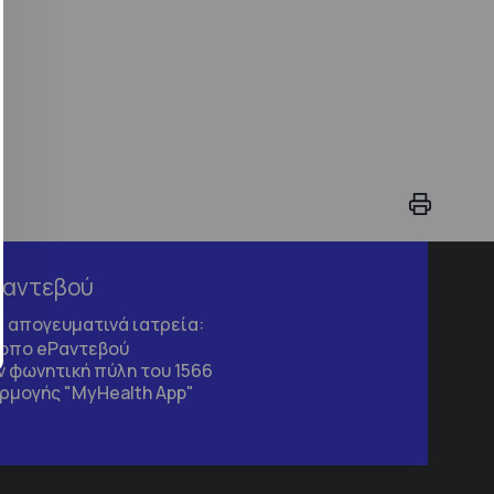
Ραντεβού
τα απογευματινά ιατρεία:
τοπο
eΡαντεβού
 φωνητική πύλη του 1566
ρμογής "MyHealth App"