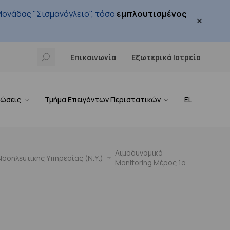
ονάδας "Σισμανόγλειο", τόσο
εμπλουτισμένος
×
Επικοινωνία
Εξωτερικά Ιατρεία
νώσεις
Τμήμα Επειγόντων Περιστατικών
EL
Αιμοδυναμικό
οσηλευτικής Υπηρεσίας (Ν.Υ.)
Monitoring Μέρος 1ο