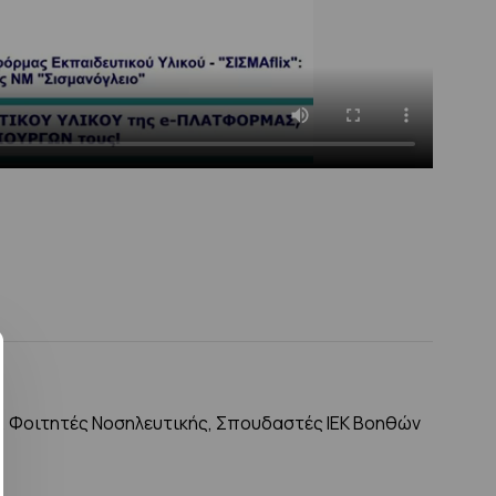
ς, Φοιτητές Νοσηλευτικής, Σπουδαστές ΙΕΚ Βοηθών