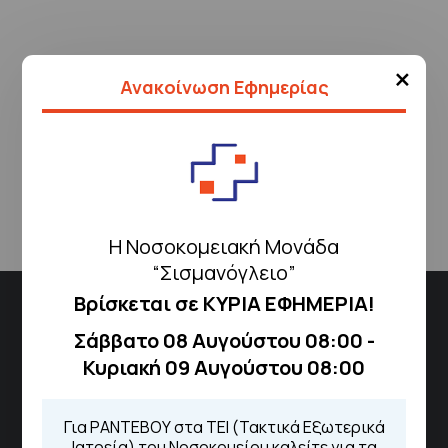
×
Ανακοίνωση Εφημερίας
Επιστροφή
Η Νοσοκομειακή Μονάδα
“Σισμανόγλειο”
Βρίσκεται σε ΚΥΡΙΑ ΕΦΗΜΕΡΙΑ!
Διεύθυνση
Σάββατο 08 Αυγούστου 08:00 -
Σισμανόγλειου 1,
Κυριακή 09 Αυγούστου 08:00
Μαρούσι 151 26,
Χάρτης
Περιοχής
Για ΡΑΝΤΕΒΟΥ στα ΤΕΙ (Τακτικά Εξωτερικά
Ιατρεία) του Νοσοκομείου καλείτε για τα