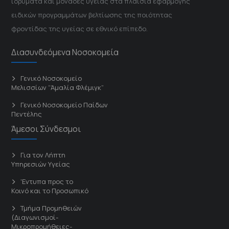
ιδρύματα και μονάδες υγείας στα πλαίσια εφαρμογής
ειδικών προγραμμάτων βελτίωσης της ποιότητας
φροντίδας της υγείας σε εθνικό επίπεδο.
Διασυνδεόμενα Νοσοκομεία
Γενικό Νοσοκομείο
Μελισσίων “Άμαλία Φλέμιγκ”
Γενικό Νοσοκομείο Παίδων
Πεντέλης
Άμεσοι Σύνδεσμοι
Για τον Λήπτη
Υπηρεσιών Υγείας
'Εντυπα προς το
Κοινό και το Προσωπικό
Τμήμα Προμηθειών
(Διαγωνισμοί-
Μικροπρομήθειες-