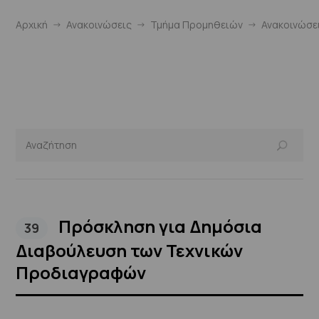
Αρχική
Ανακοινώσεις
Τμήμα Προμηθειών
Ανακοινώσε
Πρόσκληση για Δημόσια
39
Διαβούλευση των Τεχνικών
Προδιαγραφών