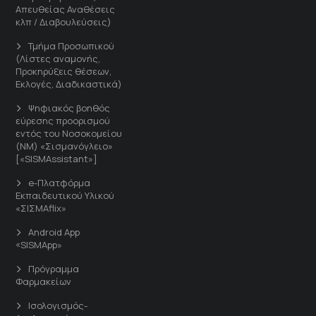
Απευθείας Αναθέσεις
κλπ / Διαβουλεύσεις)
Τμήμα Προσωπικού
(Λίστες αναμονής,
Προκηρύξεις θέσεων,
Εκλογές, Διαδικαστικά)
Ψηφιακός βοηθός
εύρεσης προορισμού
εντός του Νοσοκομείου
(ΝΜ) «Σισμανόγλειο»
[«SISMAssistant»]
e-Πλατφόρμα
Εκπαιδευτικού Υλικού
«ΣΙΣΜΑflix»
Android App
«SISMApp»
Πρόγραμμα
Φαρμακείων
Ισολογισμός-