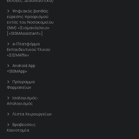
Εκλογές, Διαδικαστικά)
Ψηφιακός βοηθός
εύρεσης προορισμού
εντός του Νοσοκομείου
(ΝΜ) «Σισμανόγλειο»
[«SISMAssistant»]
e-Πλατφόρμα
Εκπαιδευτικού Υλικού
«ΣΙΣΜΑflix»
Android App
«SISMApp»
Πρόγραμμα
Φαρμακείων
Ισολογισμός-
Απολογισμός
Λίστα Χειρουργείων
Βραβεύσεις
Καινοτομία