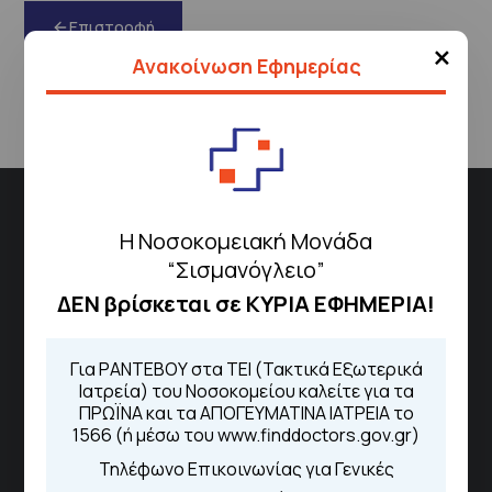
Επιστροφή
×
Ανακοίνωση Εφημερίας
Διεύθυνση
Η Νοσοκομειακή Μονάδα
Σισμανόγλειου 1,
“Σισμανόγλειο”
Μαρούσι 151 26,
Χάρτης
ΔΕΝ βρίσκεται σε ΚΥΡΙΑ ΕΦΗΜΕΡΙΑ!
Περιοχής
Για ΡΑΝΤΕΒΟΥ στα ΤΕΙ (Τακτικά Εξωτερικά
Ιατρεία) του Νοσοκομείου καλείτε για τα
Πως να έρθετε με ΜΜΜ
ΠΡΩΪΝΑ και τα ΑΠΟΓΕΥΜΑΤΙΝΑ ΙΑΤΡΕΙΑ το
1566 (ή μέσω του www.finddoctors.gov.gr)
Τηλέφωνο Επικοινωνίας για Γενικές