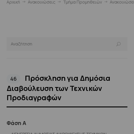
Αρχική
Ανακοινώσεις
Τμήμα Προμηθειών
Ανακοινώσε
Πρόσκληση για Δημόσια
46
Διαβούλευση των Τεχνικών
Προδιαγραφών
Φάση Α