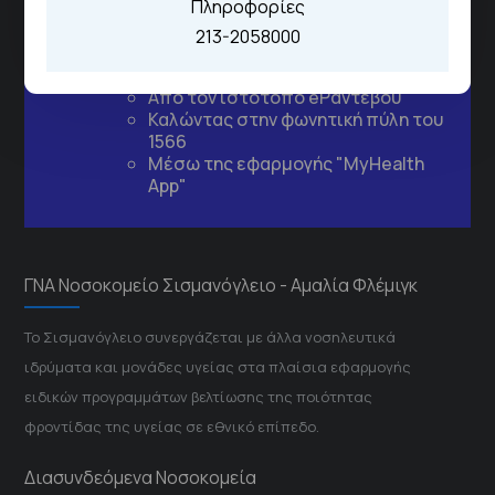
Τηλέφωνα για Ραντεβού
Πληροφορίες
213-2058000
Για τα πρωινά και τα απογευματινά
ιατρεία:
Από τον ιστότοπο
eΡαντεβού
Καλώντας στην φωνητική πύλη του
1566
Μέσω της εφαρμογής "MyHealth
App"
ΓΝΑ Νοσοκομείο Σισμανόγλειο - Αμαλία Φλέμιγκ
Το Σισμανόγλειο συνεργάζεται με άλλα νοσηλευτικά
ιδρύματα και μονάδες υγείας στα πλαίσια εφαρμογής
ειδικών προγραμμάτων βελτίωσης της ποιότητας
φροντίδας της υγείας σε εθνικό επίπεδο.
Διασυνδεόμενα Νοσοκομεία