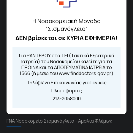
Πως να έρθετε με ΜΜΜ
Η Νοσοκομειακή Μονάδα
“Σισμανόγλειο”
ΔΕΝ βρίσκεται σε ΚΥΡΙΑ ΕΦΗΜΕΡΙΑ!
Τηλέφωνα για Ραντεβού
Για ΡΑΝΤΕΒΟΥ στα ΤΕΙ (Τακτικά Εξωτερικά
Για τα πρωινά και τα απογευματινά
Ιατρεία) του Νοσοκομείου καλείτε για τα
ιατρεία:
ΠΡΩΪΝΑ και τα ΑΠΟΓΕΥΜΑΤΙΝΑ ΙΑΤΡΕΙΑ το
Από τον ιστότοπο
eΡαντεβού
1566 (ή μέσω του www.finddoctors.gov.gr)
Καλώντας στην φωνητική πύλη του
1566
Τηλέφωνο Επικοινωνίας για Γενικές
Μέσω της εφαρμογής "MyHealth
Πληροφορίες
App"
213-2058000
ΓΝΑ Νοσοκομείο Σισμανόγλειο - Αμαλία Φλέμιγκ