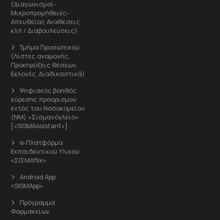
(Διαγωνισμοί-
Μικροπρομήθειες-
Απευθείας Αναθέσεις
κλπ / Διαβουλεύσεις)
Τμήμα Προσωπικού
(Λίστες αναμονής,
Προκηρύξεις θέσεων,
Εκλογές, Διαδικαστικά)
Ψηφιακός βοηθός
εύρεσης προορισμού
εντός του Νοσοκομείου
(ΝΜ) «Σισμανόγλειο»
[«SISMAssistant»]
e-Πλατφόρμα
Εκπαιδευτικού Υλικού
«ΣΙΣΜΑflix»
Android App
«SISMApp»
Πρόγραμμα
Φαρμακείων