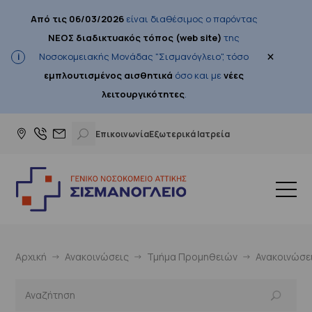
Από τις 06/03/2026
είναι διαθέσιμος ο παρόντας
ΝΕΟΣ διαδικτυακός τόπος (web site)
της
×
Νοσοκομειακής Μονάδας "Σισμανόγλειο", τόσο
εμπλουτισμένος αισθητικά
όσο και με
νέες
λειτουργικότητες
.
Επικοινωνία
Εξωτερικά Ιατρεία
Αρχική
Ανακοινώσεις
Τμήμα Προμηθειών
Ανακοινώσε