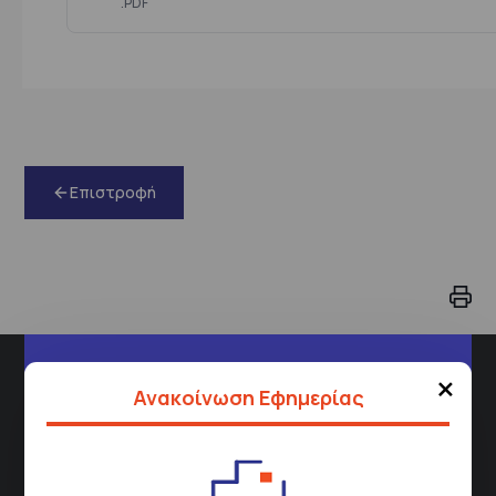
.PDF
Επιστροφή
×
Διεύθυνση
Ανακοίνωση Εφημερίας
Σισμανόγλειου 1,
Μαρούσι 151 26,
Χάρτης
Περιοχής