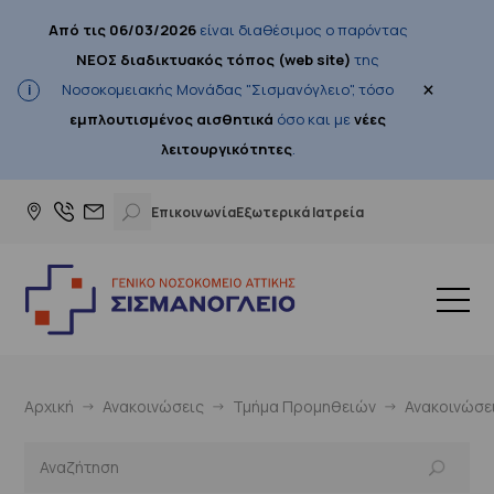
Από τις 06/03/2026
είναι διαθέσιμος ο παρόντας
ΝΕΟΣ διαδικτυακός τόπος (web site)
της
×
Νοσοκομειακής Μονάδας "Σισμανόγλειο", τόσο
εμπλουτισμένος αισθητικά
όσο και με
νέες
λειτουργικότητες
.
Επικοινωνία
Εξωτερικά Ιατρεία
Αρχική
Ανακοινώσεις
Τμήμα Προμηθειών
Ανακοινώσε