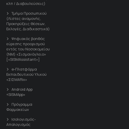
κλπ / Διαβουλεύσεις)
Τμήμα Προσωπικού
(Λίστες αναμονής,
Προκηρύξεις θέσεων,
Εκλογές, Διαδικαστικά)
Ψηφιακός βοηθός
εύρεσης προορισμού
εντός του Νοσοκομείου
(ΝΜ) «Σισμανόγλειο»
[«SISMAssistant»]
e-Πλατφόρμα
Εκπαιδευτικού Υλικού
«ΣΙΣΜΑflix»
Android App
«SISMApp»
Πρόγραμμα
Φαρμακείων
Ισολογισμός-
Απολογισμός