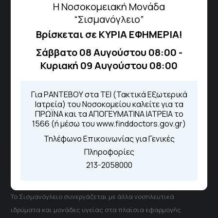
Η Νοσοκομειακή Μονάδα
Πως να έρθετε με ΜΜΜ
“Σισμανόγλειο”
Βρίσκεται σε ΚΥΡΙΑ ΕΦΗΜΕΡΙΑ!
Τηλέφωνα για Ραντεβού
Σάββατο 08 Αυγούστου 08:00 -
Κυριακή 09 Αυγούστου 08:00
Για τα πρωινά και τα απογευματινά
ιατρεία:
Από τον ιστότοπο
eΡαντεβού
Για ΡΑΝΤΕΒΟΥ στα ΤΕΙ (Τακτικά Εξωτερικά
Καλώντας στην φωνητική πύλη του
Ιατρεία) του Νοσοκομείου καλείτε για τα
1566
ΠΡΩΪΝΑ και τα ΑΠΟΓΕΥΜΑΤΙΝΑ ΙΑΤΡΕΙΑ το
Μέσω της εφαρμογής "MyHealth
1566 (ή μέσω του www.finddoctors.gov.gr)
App"
Τηλέφωνο Επικοινωνίας για Γενικές
Πληροφορίες
213-2058000
ΓΝΑ Νοσοκομείο Σισμανόγλειο - Αμαλία Φλέμιγκ
Το Σισμανόγλειο συνεργάζεται με άλλα νοσηλευτικά
ιδρύματα και μονάδες υγείας στα πλαίσια εφαρμογής