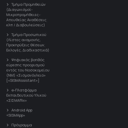
Τμήμα Προμηθειών
(Διαγωνισμοί-
Μικροπρομήθειες-
Απευθείας Αναθέσεις
κλπ / Διαβουλεύσεις)
Τμήμα Προσωπικού
(Λίστες αναμονής,
Προκηρύξεις θέσεων,
Εκλογές, Διαδικαστικά)
Ψηφιακός βοηθός
εύρεσης προορισμού
εντός του Νοσοκομείου
(ΝΜ) «Σισμανόγλειο»
[«SISMAssistant»]
e-Πλατφόρμα
Εκπαιδευτικού Υλικού
«ΣΙΣΜΑflix»
Android App
«SISMApp»
Πρόγραμμα