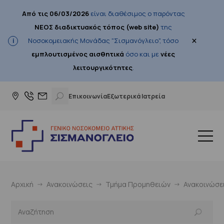
Από τις 06/03/2026
είναι διαθέσιμος ο παρόντας
ΝΕΟΣ διαδικτυακός τόπος (web site)
της
×
Νοσοκομειακής Μονάδας "Σισμανόγλειο", τόσο
εμπλουτισμένος αισθητικά
όσο και με
νέες
λειτουργικότητες
.
Επικοινωνία
Εξωτερικά Ιατρεία
Αρχική
Ανακοινώσεις
Τμήμα Προμηθειών
Ανακοινώσε