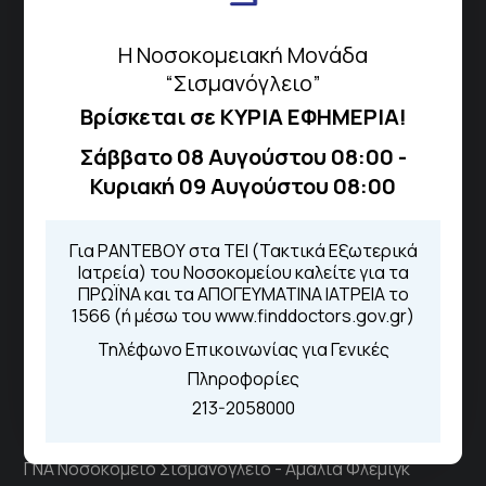
Περιοχής
Η Νοσοκομειακή Μονάδα
“Σισμανόγλειο”
Πως να έρθετε με ΜΜΜ
Βρίσκεται σε ΚΥΡΙΑ ΕΦΗΜΕΡΙΑ!
Σάββατο 08 Αυγούστου 08:00 -
Κυριακή 09 Αυγούστου 08:00
Τηλέφωνα για Ραντεβού
Για τα πρωινά και τα απογευματινά
Για ΡΑΝΤΕΒΟΥ στα ΤΕΙ (Τακτικά Εξωτερικά
ιατρεία:
Ιατρεία) του Νοσοκομείου καλείτε για τα
Από τον ιστότοπο
eΡαντεβού
ΠΡΩΪΝΑ και τα ΑΠΟΓΕΥΜΑΤΙΝΑ ΙΑΤΡΕΙΑ το
Καλώντας στην φωνητική πύλη του
1566 (ή μέσω του www.finddoctors.gov.gr)
1566
Τηλέφωνο Επικοινωνίας για Γενικές
Μέσω της εφαρμογής "MyHealth
App"
Πληροφορίες
213-2058000
ΓΝΑ Νοσοκομείο Σισμανόγλειο - Αμαλία Φλέμιγκ