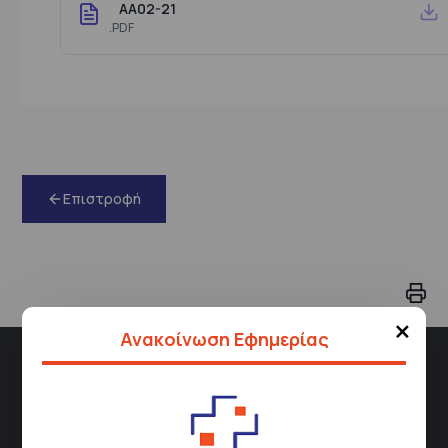
AA02-21
.PDF
Επιστροφή
×
Ανακοίνωση Εφημερίας
Διεύθυνση
Σισμανόγλειου 1,
Μαρούσι 151 26,
Χάρτης