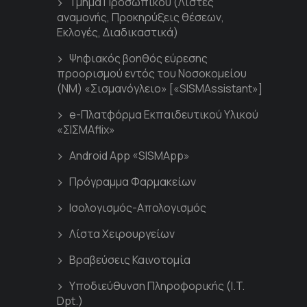
Τμήμα Προσωπικού (Λίστες
αναμονής, Προκηρύξεις θέσεων,
Εκλογές, Διαδικαστικά)
Ψηφιακός βοηθός εύρεσης
προορισμού εντός του Νοσοκομείου
(ΝΜ) «Σισμανόγλειο» [«SISMAssistant»]
e-Πλατφόρμα Εκπαιδευτικού Υλικού
«ΣΙΣΜΑflix»
Android App «SISMApp»
Πρόγραμμα Φαρμακείων
Ισολογισμός-Απολογισμός
Λίστα Χειρουργείων
Βραβεύσεις Καινοτομία
Υποδιεύθυνση Πληροφορικής (I.T.
Dpt.)