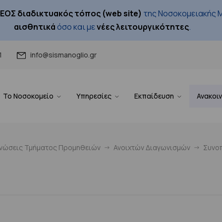
ΕΟΣ διαδικτυακός τόπος (web site)
της Νοσοκομειακής Μ
αισθητικά
όσο και με
νέες λειτουργικότητες
.
1
info@sismanoglio.gr
Το Νοσοκομείο
Υπηρεσίες
Εκπαίδευση
Ανακοι
ινώσεις Τμήματος Προμηθειών
Ανοιχτών Διαγωνισμών
Συνοπ