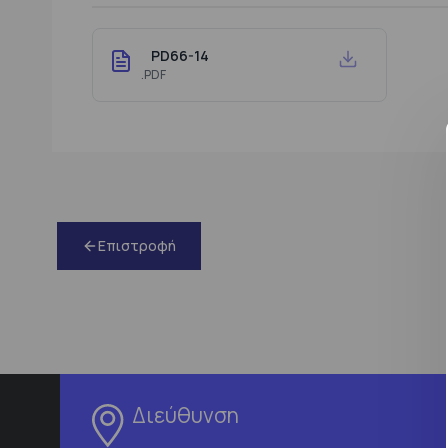
PD66-14
.PDF
Επιστροφή
Διεύθυνση