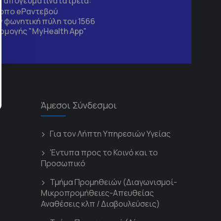
τα απογευματινά ιατρεία:
τοπο
eΡαντεβού
 φωνητική πύλη του 1566
ρμογής "MyHealth App"
Άμεσοι Σύνδεσμοι
Για τον Λήπτη Υπηρεσιών Υγείας
'Εντυπα προς το Κοινό και το
Προσωπικό
Τμήμα Προμηθειών (Διαγωνισμοί-
Μικροπρομήθειες-Απευθείας
Αναθέσεις κλπ / Διαβουλεύσεις)