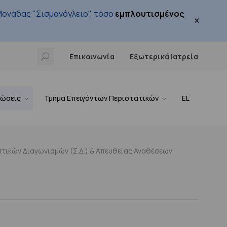
ονάδας "Σισμανόγλειο", τόσο
εμπλουτισμένος
×
Επικοινωνία
Εξωτερικά Ιατρεία
νώσεις
Τμήμα Επειγόντων Περιστατικών
EL
τικών Διαγωνισμών (Σ.Δ.) & Απευθείας Αναθέσεων