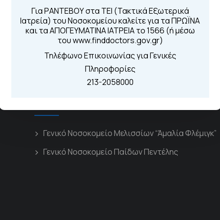
Για τα πρωινά και 
 Περιοχής
Για ΡΑΝΤΕΒΟΥ στα ΤΕΙ (Τακτικά Εξωτερικά
Από τον ιστό
Ιατρεία) του Νοσοκομείου καλείτε για τα ΠΡΩΪΝΑ
Καλώντας στην
και τα ΑΠΟΓΕΥΜΑΤΙΝΑ ΙΑΤΡΕΙΑ το 1566 (ή μέσω
Μέσω της εφα
του www.finddoctors.gov.gr)
Τηλέφωνο Επικοινωνίας για Γενικές
Πληροφορίες
213-2058000
Διασυνδεόμενα Νοσοκομεία
Γενικό Νοσοκομείο Μελισσίων “Άμαλία Φλέμιγκ”
Γενικό Νοσοκομείο Παίδων Πεντέλης