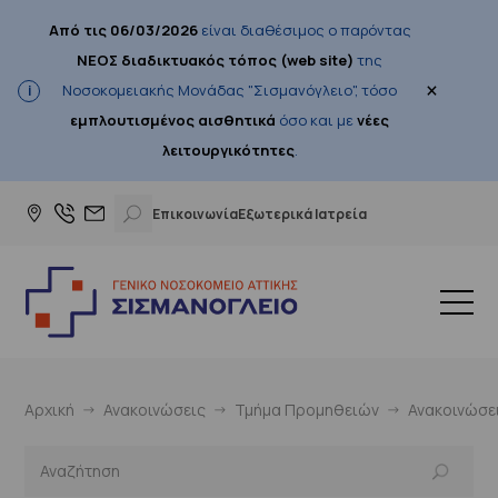
Από τις 06/03/2026
είναι διαθέσιμος ο παρόντας
ΝΕΟΣ διαδικτυακός τόπος (web site)
της
×
Νοσοκομειακής Μονάδας "Σισμανόγλειο", τόσο
εμπλουτισμένος αισθητικά
όσο και με
νέες
λειτουργικότητες
.
Επικοινωνία
Εξωτερικά Ιατρεία
Αρχική
Ανακοινώσεις
Τμήμα Προμηθειών
Ανακοινώσε