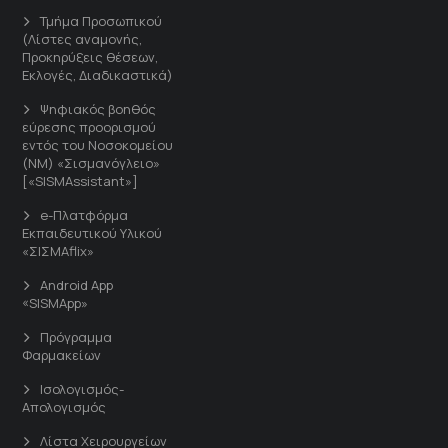
Τμήμα Προσωπικού
(Λίστες αναμονής,
Προκηρύξεις θέσεων,
Εκλογές, Διαδικαστικά)
Ψηφιακός βοηθός
εύρεσης προορισμού
εντός του Νοσοκομείου
(ΝΜ) «Σισμανόγλειο»
[«SISMAssistant»]
e-Πλατφόρμα
Εκπαιδευτικού Υλικού
«ΣΙΣΜΑflix»
Android App
«SISMApp»
Πρόγραμμα
Φαρμακείων
Ισολογισμός-
Απολογισμός
Λίστα Χειρουργείων