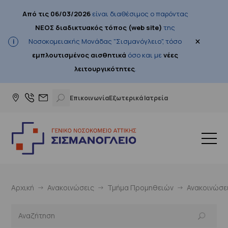
Από τις 06/03/2026
είναι διαθέσιμος ο παρόντας
ΝΕΟΣ διαδικτυακός τόπος (web site)
της
×
Νοσοκομειακής Μονάδας "Σισμανόγλειο", τόσο
εμπλουτισμένος αισθητικά
όσο και με
νέες
λειτουργικότητες
.
Επικοινωνία
Εξωτερικά Ιατρεία
Αρχική
Ανακοινώσεις
Τμήμα Προμηθειών
Ανακοινώσε