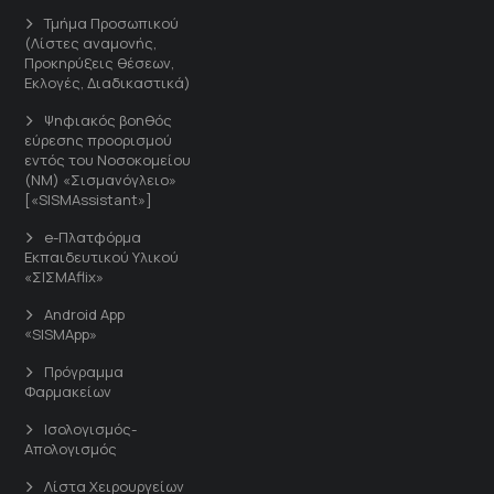
Τμήμα Προσωπικού
(Λίστες αναμονής,
Προκηρύξεις θέσεων,
Εκλογές, Διαδικαστικά)
Ψηφιακός βοηθός
εύρεσης προορισμού
εντός του Νοσοκομείου
(ΝΜ) «Σισμανόγλειο»
[«SISMAssistant»]
e-Πλατφόρμα
Εκπαιδευτικού Υλικού
«ΣΙΣΜΑflix»
Android App
«SISMApp»
Πρόγραμμα
Φαρμακείων
Ισολογισμός-
Απολογισμός
Λίστα Χειρουργείων