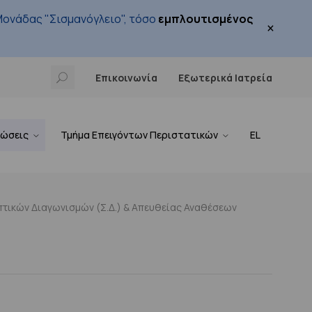
ονάδας "Σισμανόγλειο", τόσο
εμπλουτισμένος
×
Επικοινωνία
Εξωτερικά Ιατρεία
νώσεις
Τμήμα Επειγόντων Περιστατικών
EL
τικών Διαγωνισμών (Σ.Δ.) & Απευθείας Αναθέσεων