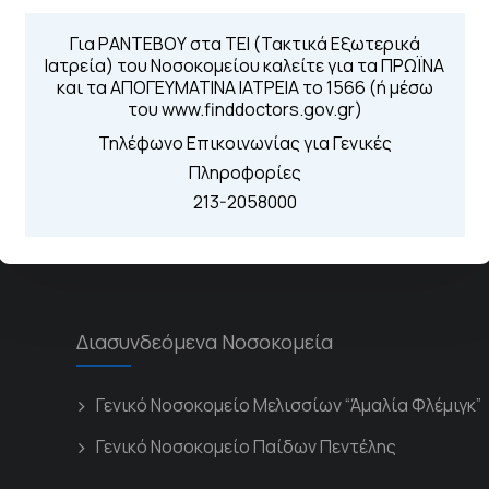
Για ΡΑΝΤΕΒΟΥ στα ΤΕΙ (Τακτικά Εξωτερικά
Ιατρεία) του Νοσοκομείου καλείτε για τα ΠΡΩΪΝΑ
Τηλέφωνα για 
και τα ΑΠΟΓΕΥΜΑΤΙΝΑ ΙΑΤΡΕΙΑ το 1566 (ή μέσω
του www.finddoctors.gov.gr)
Για τα πρωινά και 
 Περιοχής
Από τον ιστό
Τηλέφωνο Επικοινωνίας για Γενικές
Καλώντας στην
Πληροφορίες
Μέσω της εφα
213-2058000
Διασυνδεόμενα Νοσοκομεία
Γενικό Νοσοκομείο Μελισσίων “Άμαλία Φλέμιγκ”
Γενικό Νοσοκομείο Παίδων Πεντέλης