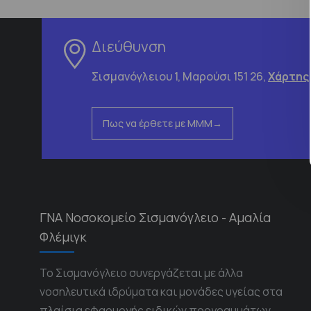
Διεύθυνση
Σισμανόγλειου 1, Μαρούσι 151 26,
Χάρτης
Πως να έρθετε με ΜΜΜ
ΓΝΑ Νοσοκομείο Σισμανόγλειο - Αμαλία
Φλέμιγκ
Το Σισμανόγλειο συνεργάζεται με άλλα
νοσηλευτικά ιδρύματα και μονάδες υγείας στα
πλαίσια εφαρμογής ειδικών προγραμμάτων