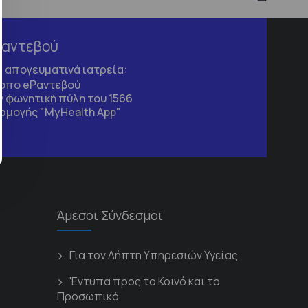
Ραντεβού
τα απογευματινά ιατρεία:
τοπο
eΡαντεβού
 φωνητική πύλη του 1566
ρμογής "MyHealth App"
Άμεσοι Σύνδεσμοι
Για τον Λήπτη Υπηρεσιών Υγείας
'Εντυπα προς το Κοινό και το
Προσωπικό