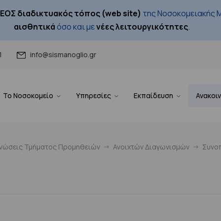
ΕΟΣ διαδικτυακός τόπος (web site)
της Νοσοκομειακής Μ
αισθητικά
όσο και με
νέες λειτουργικότητες
.
1
info@sismanoglio.gr
Το Νοσοκομείο
Υπηρεσίες
Εκπαίδευση
Ανακοι
ινώσεις Τμήματος Προμηθειών
Ανοιχτών Διαγωνισμών
Συνοπ