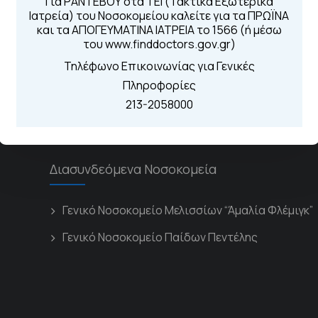
Για ΡΑΝΤΕΒΟΥ στα ΤΕΙ (Τακτικά Εξωτερικά
Ιατρεία) του Νοσοκομείου καλείτε για τα ΠΡΩΪΝΑ
Για τα πρωινά και 
 Περιοχής
και τα ΑΠΟΓΕΥΜΑΤΙΝΑ ΙΑΤΡΕΙΑ το 1566 (ή μέσω
Από τον ιστό
του www.finddoctors.gov.gr)
Καλώντας στην
Μέσω της εφα
Τηλέφωνο Επικοινωνίας για Γενικές
Πληροφορίες
213-2058000
Διασυνδεόμενα Νοσοκομεία
Γενικό Νοσοκομείο Μελισσίων “Άμαλία Φλέμιγκ”
Γενικό Νοσοκομείο Παίδων Πεντέλης