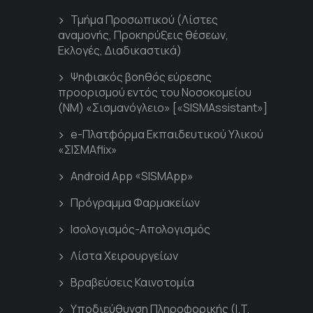
Τμήμα Προσωπικού (Λίστες
αναμονής, Προκηρύξεις θέσεων,
Εκλογές, Διαδικαστικά)
Ψηφιακός βοηθός εύρεσης
προορισμού εντός του Νοσοκομείου
(ΝΜ) «Σισμανόγλειο» [«SISMAssistant»]
e-Πλατφόρμα Εκπαιδευτικού Υλικού
«ΣΙΣΜΑflix»
Android App «SISMApp»
Πρόγραμμα Φαρμακείων
Ισολογισμός-Απολογισμός
Λίστα Χειρουργείων
Βραβεύσεις Καινοτομία
Υποδιεύθυνση Πληροφορικής (I.T.