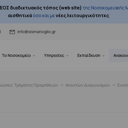
ΕΟΣ διαδικτυακός τόπος (web site)
της Νοσοκομειακής Μ
αισθητικά
όσο και με
νέες λειτουργικότητες
.
1
info@sismanoglio.gr
Το Νοσοκομείο
Υπηρεσίες
Εκπαίδευση
Ανακοι
ινώσεις Τμήματος Προμηθειών
Ανοιχτών Διαγωνισμών
Συνοπ