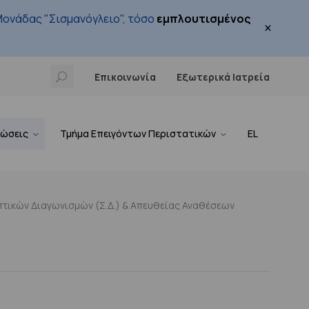
ονάδας "Σισμανόγλειο", τόσο
εμπλουτισμένος
×
Επικοινωνία
Εξωτερικά Ιατρεία
νώσεις
Τμήμα Επειγόντων Περιστατικών
EL
τικών Διαγωνισμών (Σ.Δ.) & Απευθείας Αναθέσεων