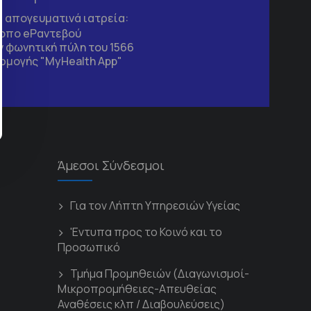
τα απογευματινά ιατρεία:
τοπο
eΡαντεβού
 φωνητική πύλη του 1566
ρμογής "MyHealth App"
Άμεσοι Σύνδεσμοι
Για τον Λήπτη Υπηρεσιών Υγείας
'Εντυπα προς το Κοινό και το
Προσωπικό
Τμήμα Προμηθειών (Διαγωνισμοί-
Μικροπρομήθειες-Απευθείας
Αναθέσεις κλπ / Διαβουλεύσεις)