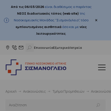
Από τις 06/03/2026
είναι διαθέσιμος ο παρόντας
ΝΕΟΣ διαδικτυακός τόπος (web site)
της
×
Νοσοκομειακής Μονάδας "Σισμανόγλειο", τόσο
εμπλουτισμένος αισθητικά
όσο και με
νέες
λειτουργικότητες
.
Επικοινωνία
Εξωτερικά Ιατρεία
Αρχική
Ανακοινώσεις
Τμήμα Προμηθειών
Ανακοινώσε