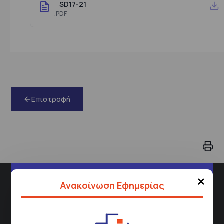
SD17-21
.PDF
Επιστροφή
×
Διεύθυνση
Ανακοίνωση Εφημερίας
Σισμανόγλειου 1,
Μαρούσι 151 26,
Χάρτης