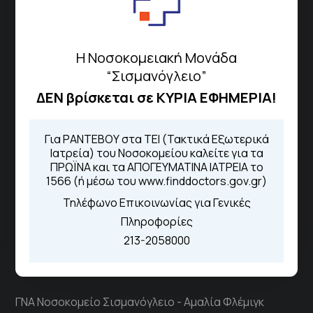
Περιοχής
Η Νοσοκομειακή Μονάδα
Πως να έρθετε με ΜΜΜ
“Σισμανόγλειο”
ΔΕΝ βρίσκεται σε ΚΥΡΙΑ ΕΦΗΜΕΡΙΑ!
Τηλέφωνα για Ραντεβού
Για ΡΑΝΤΕΒΟΥ στα ΤΕΙ (Τακτικά Εξωτερικά
Για τα πρωινά και τα απογευματινά
Ιατρεία) του Νοσοκομείου καλείτε για τα
ΠΡΩΪΝΑ και τα ΑΠΟΓΕΥΜΑΤΙΝΑ ΙΑΤΡΕΙΑ το
ιατρεία:
1566 (ή μέσω του www.finddoctors.gov.gr)
Από τον ιστότοπο
eΡαντεβού
Καλώντας στην φωνητική πύλη του
Τηλέφωνο Επικοινωνίας για Γενικές
1566
Πληροφορίες
Μέσω της εφαρμογής "MyHealth
App"
213-2058000
ΓΝΑ Νοσοκομείο Σισμανόγλειο - Αμαλία Φλέμιγκ