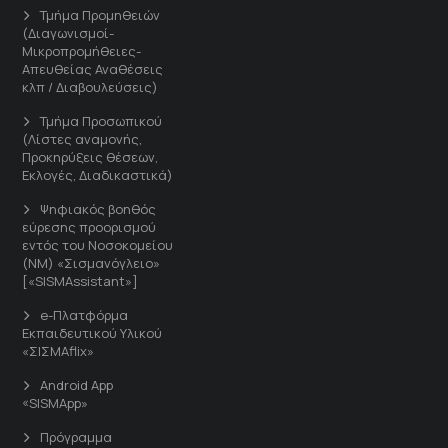
Τμήμα Προμηθειών
(Διαγωνισμοί-
Μικροπρομήθειες-
Απευθείας Αναθέσεις
κλπ / Διαβουλεύσεις)
Τμήμα Προσωπικού
(Λίστες αναμονής,
Προκηρύξεις θέσεων,
Εκλογές, Διαδικαστικά)
Ψηφιακός βοηθός
εύρεσης προορισμού
εντός του Νοσοκομείου
(ΝΜ) «Σισμανόγλειο»
[«SISMAssistant»]
e-Πλατφόρμα
Εκπαιδευτικού Υλικού
«ΣΙΣΜΑflix»
Android App
«SISMApp»
Πρόγραμμα