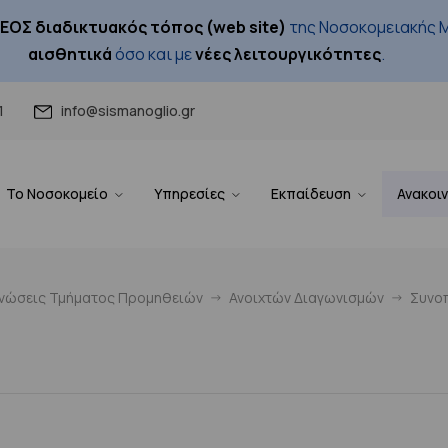
ΕΟΣ διαδικτυακός τόπος (web site)
της Νοσοκομειακής Μ
αισθητικά
όσο και με
νέες λειτουργικότητες
.
1
info@sismanoglio.gr
Το Νοσοκομείο
Υπηρεσίες
Εκπαίδευση
Ανακοι
ινώσεις Τμήματος Προμηθειών
Ανοιχτών Διαγωνισμών
Συνοπ