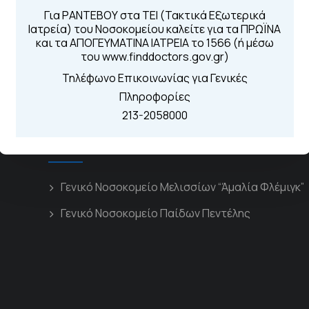
Για τα πρωινά και 
 Περιοχής
Για ΡΑΝΤΕΒΟΥ στα ΤΕΙ (Τακτικά Εξωτερικά
Από τον ιστό
Ιατρεία) του Νοσοκομείου καλείτε για τα ΠΡΩΪΝΑ
Καλώντας στην
και τα ΑΠΟΓΕΥΜΑΤΙΝΑ ΙΑΤΡΕΙΑ το 1566 (ή μέσω
Μέσω της εφα
του www.finddoctors.gov.gr)
Τηλέφωνο Επικοινωνίας για Γενικές
Πληροφορίες
213-2058000
Διασυνδεόμενα Νοσοκομεία
Γενικό Νοσοκομείο Μελισσίων “Άμαλία Φλέμιγκ”
Γενικό Νοσοκομείο Παίδων Πεντέλης