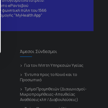
τα απογευματινά ιατρεία:
τοπο
eΡαντεβού
 φωνητική πύλη του 1566
ρμογής "MyHealth App"
Άμεσοι Σύνδεσμοι
Για τον Λήπτη Υπηρεσιών Υγείας
'Εντυπα προς το Κοινό και το
Προσωπικό
Τμήμα Προμηθειών (Διαγωνισμοί-
Μικροπρομήθειες-Απευθείας
Αναθέσεις κλπ / Διαβουλεύσεις)