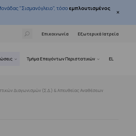
ονάδας "Σισμανόγλειο", τόσο
εμπλουτισμένος
×
Επικοινωνία
Εξωτερικά Ιατρεία
νώσεις
Τμήμα Επειγόντων Περιστατικών
EL
τικών Διαγωνισμών (Σ.Δ.) & Απευθείας Αναθέσεων