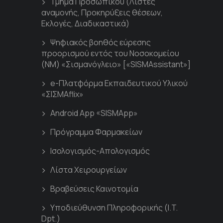
Τμήμα Προσωπικού (Λίστες
αναμονής, Προκηρύξεις θέσεων,
Εκλογές, Διαδικαστικά)
Ψηφιακός βοηθός εύρεσης
προορισμού εντός του Νοσοκομείου
(ΝΜ) «Σισμανόγλειο» [«SISMAssistant»]
e-Πλατφόρμα Εκπαιδευτικού Υλικού
«ΣΙΣΜΑflix»
Android App «SISMApp»
Πρόγραμμα Φαρμακείων
Ισολογισμός-Απολογισμός
Λίστα Χειρουργείων
Βραβεύσεις Καινοτομία
Υποδιεύθυνση Πληροφορικής (I.T.
Dpt.)