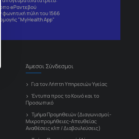
τα απογευματινά ιατρεία:
τοπο
eΡαντεβού
 φωνητική πύλη του 1566
ρμογής "MyHealth App"
Άμεσοι Σύνδεσμοι
Για τον Λήπτη Υπηρεσιών Υγείας
'Εντυπα προς το Κοινό και το
Προσωπικό
Τμήμα Προμηθειών (Διαγωνισμοί-
Μικροπρομήθειες-Απευθείας
Αναθέσεις κλπ / Διαβουλεύσεις)