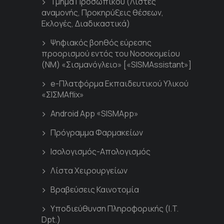
Τμήμα Προσωπικού (Λίστες
αναμονής, Προκηρύξεις θέσεων,
Εκλογές, Διαδικαστικά)
Ψηφιακός βοηθός εύρεσης
προορισμού εντός του Νοσοκομείου
(ΝΜ) «Σισμανόγλειο» [«SISMAssistant»]
e-Πλατφόρμα Εκπαιδευτικού Υλικού
«ΣΙΣΜΑflix»
Android App «SISMApp»
Πρόγραμμα Φαρμακείων
Ισολογισμός-Απολογισμός
Λίστα Χειρουργείων
Βραβεύσεις Καινοτομία
Υποδιεύθυνση Πληροφορικής (I.T.
Dpt.)