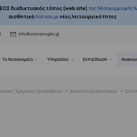
ΕΟΣ διαδικτυακός τόπος (web site)
της Νοσοκομειακής Μ
αισθητικά
όσο και με
νέες λειτουργικότητες
.
1
info@sismanoglio.gr
Το Νοσοκομείο
Υπηρεσίες
Εκπαίδευση
Ανακοι
ινώσεις Τμήματος Προμηθειών
Ανοιχτών Διαγωνισμών
Συνοπ