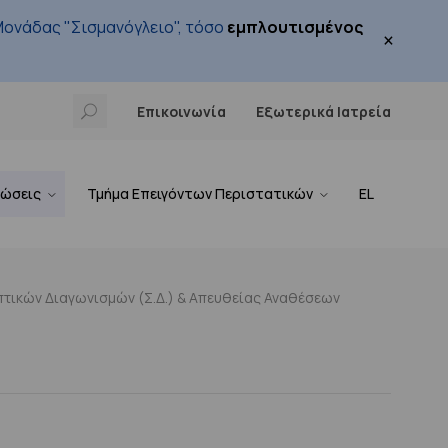
ονάδας "Σισμανόγλειο", τόσο
εμπλουτισμένος
×
Επικοινωνία
Εξωτερικά Ιατρεία
νώσεις
Τμήμα Επειγόντων Περιστατικών
EL
τικών Διαγωνισμών (Σ.Δ.) & Απευθείας Αναθέσεων