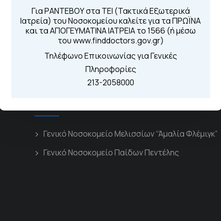
Για τα πρωινά και 
 Περιοχής
Για ΡΑΝΤΕΒΟΥ στα ΤΕΙ (Τακτικά Εξωτερικά
Από τον ιστό
Ιατρεία) του Νοσοκομείου καλείτε για τα ΠΡΩΪΝΑ
Καλώντας στην
και τα ΑΠΟΓΕΥΜΑΤΙΝΑ ΙΑΤΡΕΙΑ το 1566 (ή μέσω
Μέσω της εφα
του www.finddoctors.gov.gr)
Τηλέφωνο Επικοινωνίας για Γενικές
Πληροφορίες
213-2058000
Διασυνδεόμενα Νοσοκομεία
Γενικό Νοσοκομείο Μελισσίων “Άμαλία Φλέμιγκ”
Γενικό Νοσοκομείο Παίδων Πεντέλης