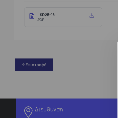
SD25-18
.PDF
Επιστροφή
Διεύθυνση