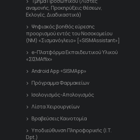
Τμήμα Προσωπικού (Λίστες
αναμονής, Προκηρύξεις θέσεων,
Εκλογές, Διαδικαστικά)
Ψηφιακός βοηθός εύρεσης
προορισμού εντός του Νοσοκομείου
(ΝΜ) «Σισμανόγλειο» [«SISMAssistant»]
e-Πλατφόρμα Εκπαιδευτικού Υλικού
«ΣΙΣΜΑflix»
Android App «SISMApp»
Πρόγραμμα Φαρμακείων
Ισολογισμός-Απολογισμός
Λίστα Χειρουργείων
Βραβεύσεις Καινοτομία
Υποδιεύθυνση Πληροφορικής (I.T.
Dpt.)