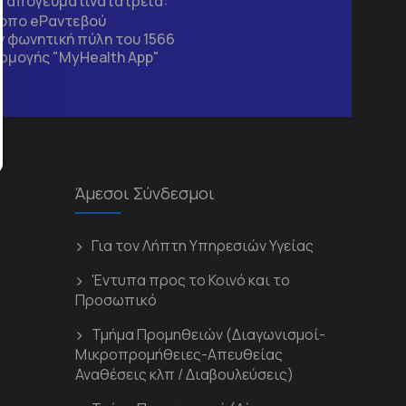
τα απογευματινά ιατρεία:
τοπο
eΡαντεβού
 φωνητική πύλη του 1566
ρμογής "MyHealth App"
Άμεσοι Σύνδεσμοι
Για τον Λήπτη Υπηρεσιών Υγείας
'Εντυπα προς το Κοινό και το
Προσωπικό
Τμήμα Προμηθειών (Διαγωνισμοί-
Μικροπρομήθειες-Απευθείας
Αναθέσεις κλπ / Διαβουλεύσεις)