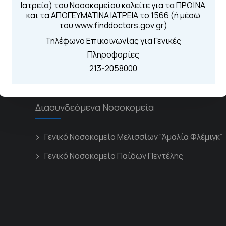
Για τα πρωινά και 
Ιατρεία) του Νοσοκομείου καλείτε για τα ΠΡΩΪΝΑ
 Περιοχής
Από τον ιστό
και τα ΑΠΟΓΕΥΜΑΤΙΝΑ ΙΑΤΡΕΙΑ το 1566 (ή μέσω
Καλώντας στην
του www.finddoctors.gov.gr)
Μέσω της εφα
Τηλέφωνο Επικοινωνίας για Γενικές
Πληροφορίες
213-2058000
Διασυνδεόμενα Νοσοκομεία
Γενικό Νοσοκομείο Μελισσίων “Άμαλία Φλέμιγκ”
Γενικό Νοσοκομείο Παίδων Πεντέλης