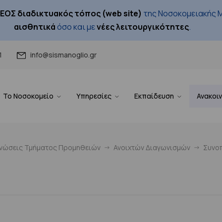
ΕΟΣ διαδικτυακός τόπος (web site)
της Νοσοκομειακής Μ
αισθητικά
όσο και με
νέες λειτουργικότητες
.
1
info@sismanoglio.gr
Το Νοσοκομείο
Υπηρεσίες
Εκπαίδευση
Ανακοι
ινώσεις Τμήματος Προμηθειών
Ανοιχτών Διαγωνισμών
Συνοπ