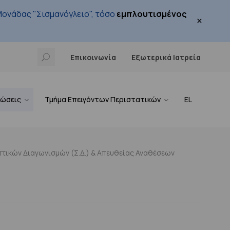
ονάδας "Σισμανόγλειο", τόσο
εμπλουτισμένος
×
Επικοινωνία
Εξωτερικά Ιατρεία
νώσεις
Τμήμα Επειγόντων Περιστατικών
EL
τικών Διαγωνισμών (Σ.Δ.) & Απευθείας Αναθέσεων