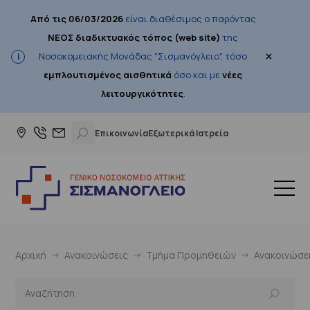
Από τις 06/03/2026
είναι διαθέσιμος ο παρόντας
ΝΕΟΣ διαδικτυακός τόπος (web site)
της
×
Νοσοκομειακής Μονάδας "Σισμανόγλειο", τόσο
εμπλουτισμένος αισθητικά
όσο και με
νέες
λειτουργικότητες
.
Επικοινωνία
Εξωτερικά Ιατρεία
Αρχική
Ανακοινώσεις
Τμήμα Προμηθειών
Ανακοινώσε