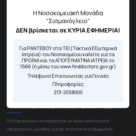
Πως να έρθετε με ΜΜΜ
Η Νοσοκομειακή Μονάδα
“Σισμανόγλειο”
ΔΕΝ βρίσκεται σε ΚΥΡΙΑ ΕΦΗΜΕΡΙΑ!
Τηλέφωνα για Ραντεβού
Για τα πρωινά και τα απογευματινά
Για ΡΑΝΤΕΒΟΥ στα ΤΕΙ (Τακτικά Εξωτερικά
ιατρεία:
Ιατρεία) του Νοσοκομείου καλείτε για τα
Από τον ιστότοπο
eΡαντεβού
ΠΡΩΪΝΑ και τα ΑΠΟΓΕΥΜΑΤΙΝΑ ΙΑΤΡΕΙΑ το
Καλώντας στην φωνητική πύλη του
1566 (ή μέσω του www.finddoctors.gov.gr)
1566
Μέσω της εφαρμογής "MyHealth
Τηλέφωνο Επικοινωνίας για Γενικές
App"
Πληροφορίες
213-2058000
ΓΝΑ Νοσοκομείο Σισμανόγλειο - Αμαλία Φλέμιγκ
Το Σισμανόγλειο συνεργάζεται με άλλα νοσηλευτικά
ιδρύματα και μονάδες υγείας στα πλαίσια εφαρμογής