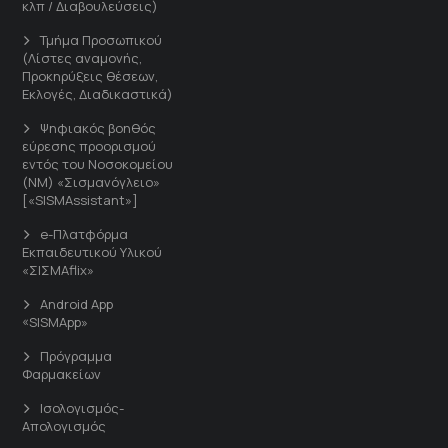
κλπ / Διαβουλεύσεις)
Τμήμα Προσωπικού
(Λίστες αναμονής,
Προκηρύξεις θέσεων,
Εκλογές, Διαδικαστικά)
Ψηφιακός βοηθός
εύρεσης προορισμού
εντός του Νοσοκομείου
(ΝΜ) «Σισμανόγλειο»
[«SISMAssistant»]
e-Πλατφόρμα
Εκπαιδευτικού Υλικού
«ΣΙΣΜΑflix»
Android App
«SISMApp»
Πρόγραμμα
Φαρμακείων
Ισολογισμός-
Απολογισμός