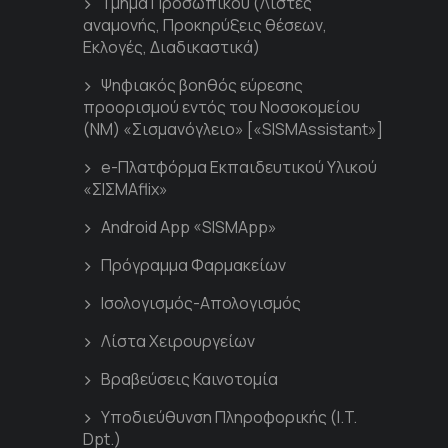
Τμήμα Προσωπικού (Λίστες
αναμονής, Προκηρύξεις θέσεων,
Εκλογές, Διαδικαστικά)
Ψηφιακός βοηθός εύρεσης
προορισμού εντός του Νοσοκομείου
(ΝΜ) «Σισμανόγλειο» [«SISMAssistant»]
e-Πλατφόρμα Εκπαιδευτικού Υλικού
«ΣΙΣΜΑflix»
Android App «SISMApp»
Πρόγραμμα Φαρμακείων
Ισολογισμός-Απολογισμός
Λίστα Χειρουργείων
Βραβεύσεις Καινοτομία
Υποδιεύθυνση Πληροφορικής (I.T.
Dpt.)