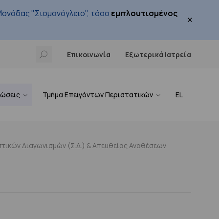
ονάδας "Σισμανόγλειο", τόσο
εμπλουτισμένος
×
Επικοινωνία
Εξωτερικά Ιατρεία
νώσεις
Τμήμα Επειγόντων Περιστατικών
EL
τικών Διαγωνισμών (Σ.Δ.) & Απευθείας Αναθέσεων