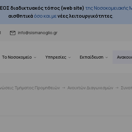
ΕΟΣ διαδικτυακός τόπος (web site)
της Νοσοκομειακής Μ
αισθητικά
όσο και με
νέες λειτουργικότητες
.
1
info@sismanoglio.gr
Το Νοσοκομείο
Υπηρεσίες
Εκπαίδευση
Ανακοι
ινώσεις Τμήματος Προμηθειών
Ανοιχτών Διαγωνισμών
Συνοπ