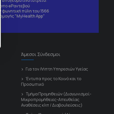
τα απογευματινά ιατρεία:
τοπο
eΡαντεβού
 φωνητική πύλη του 1566
ρμογής "MyHealth App"
Άμεσοι Σύνδεσμοι
Για τον Λήπτη Υπηρεσιών Υγείας
'Εντυπα προς το Κοινό και το
Προσωπικό
Τμήμα Προμηθειών (Διαγωνισμοί-
Μικροπρομήθειες-Απευθείας
Αναθέσεις κλπ / Διαβουλεύσεις)