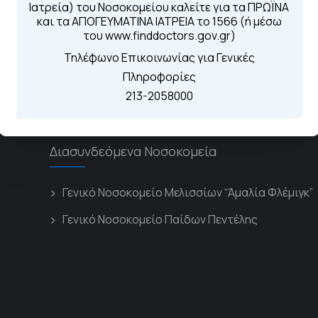
Για τα πρωινά και 
Ιατρεία) του Νοσοκομείου καλείτε για τα ΠΡΩΪΝΑ
 Περιοχής
Από τον ιστό
και τα ΑΠΟΓΕΥΜΑΤΙΝΑ ΙΑΤΡΕΙΑ το 1566 (ή μέσω
Καλώντας στην
του www.finddoctors.gov.gr)
Μέσω της εφα
Τηλέφωνο Επικοινωνίας για Γενικές
Πληροφορίες
213-2058000
Διασυνδεόμενα Νοσοκομεία
Γενικό Νοσοκομείο Μελισσίων “Άμαλία Φλέμιγκ”
Γενικό Νοσοκομείο Παίδων Πεντέλης