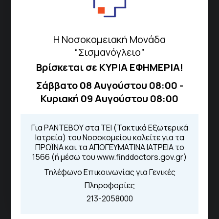
Σισμανόγλειου 1,
Μαρούσι 151 26,
Χάρτης
Περιοχής
Η Νοσοκομειακή Μονάδα
“Σισμανόγλειο”
Βρίσκεται σε ΚΥΡΙΑ ΕΦΗΜΕΡΙΑ!
Πως να έρθετε με ΜΜΜ
Σάββατο 08 Αυγούστου 08:00 -
Κυριακή 09 Αυγούστου 08:00
Τηλέφωνα για Ραντεβού
Για ΡΑΝΤΕΒΟΥ στα ΤΕΙ (Τακτικά Εξωτερικά
Για τα πρωινά και τα απογευματινά
Ιατρεία) του Νοσοκομείου καλείτε για τα
ιατρεία:
ΠΡΩΪΝΑ και τα ΑΠΟΓΕΥΜΑΤΙΝΑ ΙΑΤΡΕΙΑ το
1566 (ή μέσω του www.finddoctors.gov.gr)
Από τον ιστότοπο
eΡαντεβού
Καλώντας στην φωνητική πύλη του
Τηλέφωνο Επικοινωνίας για Γενικές
1566
Πληροφορίες
Μέσω της εφαρμογής "MyHealth
App"
213-2058000