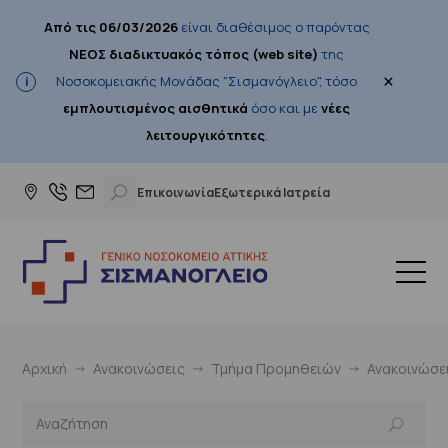
Από τις 06/03/2026
είναι διαθέσιμος ο παρόντας
ΝΕΟΣ διαδικτυακός τόπος (web site)
της
×
Νοσοκομειακής Μονάδας "Σισμανόγλειο", τόσο
εμπλουτισμένος αισθητικά
όσο και με
νέες
λειτουργικότητες
.
Επικοινωνία
Εξωτερικά Ιατρεία
Αρχική
Ανακοινώσεις
Τμήμα Προμηθειών
Ανακοινώσε