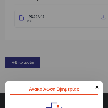
PD24A-15
.PDF
Επιστροφή
×
Ανακοίνωση Εφημερίας
Διεύθυνση