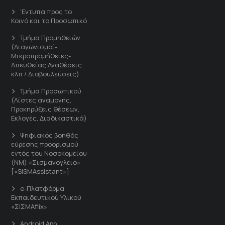
'Εντυπα προς το
Κοινό και το Προσωπικό
Τμήμα Προμηθειών
(Διαγωνισμοί-
Μικροπρομήθειες-
Απευθείας Αναθέσεις
κλπ / Διαβουλεύσεις)
Τμήμα Προσωπικού
(Λίστες αναμονής,
Προκηρύξεις θέσεων,
Εκλογές, Διαδικαστικά)
Ψηφιακός βοηθός
εύρεσης προορισμού
εντός του Νοσοκομείου
(ΝΜ) «Σισμανόγλειο»
[«SISMAssistant»]
e-Πλατφόρμα
Εκπαιδευτικού Υλικού
«ΣΙΣΜΑflix»
Android App