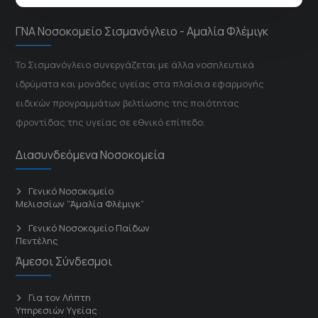
ΓΝΑ Νοσοκομείο Σισμανόγλειο - Αμαλία Φλέμιγκ
Το Σισμανόγλειο συνεργάζεται με άλλα νοσηλευτικά
ιδρύματα και μονάδες υγείας στα πλαίσια εφαρμογής
ειδικών προγραμμάτων βελτίωσης της ποιότητας
φροντίδας της υγείας σε εθνικό επίπεδο.
Διασυνδεόμενα Νοσοκομεία
Γενικό Νοσοκομείο
Μελισσίων “Άμαλία Φλέμιγκ”
Γενικό Νοσοκομείο Παίδων
Πεντέλης
Άμεσοι Σύνδεσμοι
Για τον Λήπτη
Υπηρεσιών Υγείας