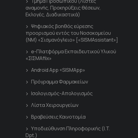
Τμήμα Προσωπικού (Λίστες
αναμονής, Προκηρύξεις θέσεων,
Εκλογές, Διαδικαστικά)
Ψηφιακός βοηθός εύρεσης
προορισμού εντός του Νοσοκομείου
(ΝΜ) «Σισμανόγλειο» [«SISMAssistant»]
e-Πλατφόρμα Εκπαιδευτικού Υλικού
«ΣΙΣΜΑflix»
Android App «SISMApp»
Πρόγραμμα Φαρμακείων
Ισολογισμός-Απολογισμός
Λίστα Χειρουργείων
Βραβεύσεις Καινοτομία
Υποδιεύθυνση Πληροφορικής (I.T.
Dpt.)