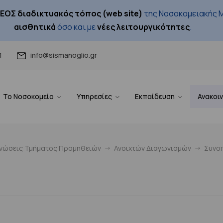
ΕΟΣ διαδικτυακός τόπος (web site)
της Νοσοκομειακής Μ
αισθητικά
όσο και με
νέες λειτουργικότητες
.
1
info@sismanoglio.gr
Το Νοσοκομείο
Υπηρεσίες
Εκπαίδευση
Ανακοι
ινώσεις Τμήματος Προμηθειών
Ανοιχτών Διαγωνισμών
Συνοπ