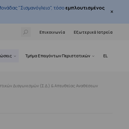
ονάδας "Σισμανόγλειο", τόσο
εμπλουτισμένος
×
Επικοινωνία
Εξωτερικά Ιατρεία
νώσεις
Τμήμα Επειγόντων Περιστατικών
EL
τικών Διαγωνισμών (Σ.Δ.) & Απευθείας Αναθέσεων