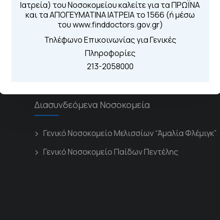
Για τα πρωινά και 
Ιατρεία) του Νοσοκομείου καλείτε για τα ΠΡΩΪΝΑ
 Περιοχής
Από τον ιστό
και τα ΑΠΟΓΕΥΜΑΤΙΝΑ ΙΑΤΡΕΙΑ το 1566 (ή μέσω
Καλώντας στην
του www.finddoctors.gov.gr)
Μέσω της εφα
Τηλέφωνο Επικοινωνίας για Γενικές
Πληροφορίες
213-2058000
Διασυνδεόμενα Νοσοκομεία
Γενικό Νοσοκομείο Μελισσίων “Άμαλία Φλέμιγκ”
Γενικό Νοσοκομείο Παίδων Πεντέλης