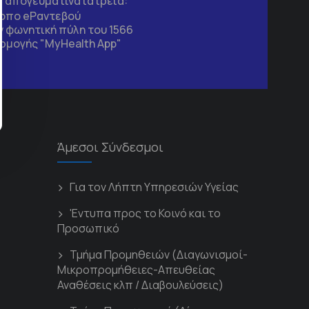
τα απογευματινά ιατρεία:
τοπο
eΡαντεβού
 φωνητική πύλη του 1566
ρμογής "MyHealth App"
Άμεσοι Σύνδεσμοι
Για τον Λήπτη Υπηρεσιών Υγείας
'Εντυπα προς το Κοινό και το
Προσωπικό
Τμήμα Προμηθειών (Διαγωνισμοί-
Μικροπρομήθειες-Απευθείας
Αναθέσεις κλπ / Διαβουλεύσεις)