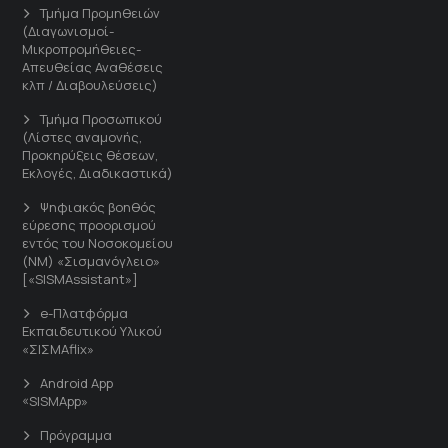
Τμήμα Προμηθειών
(Διαγωνισμοί-
Μικροπρομήθειες-
Απευθείας Αναθέσεις
κλπ / Διαβουλεύσεις)
Τμήμα Προσωπικού
(Λίστες αναμονής,
Προκηρύξεις θέσεων,
Εκλογές, Διαδικαστικά)
Ψηφιακός βοηθός
εύρεσης προορισμού
εντός του Νοσοκομείου
(ΝΜ) «Σισμανόγλειο»
[«SISMAssistant»]
e-Πλατφόρμα
Εκπαιδευτικού Υλικού
«ΣΙΣΜΑflix»
Android App
«SISMApp»
Πρόγραμμα