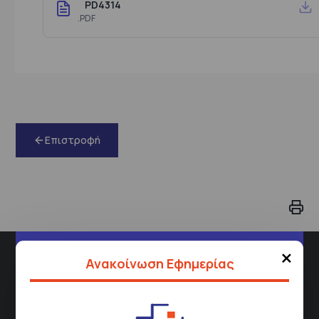
PD4314
.PDF
Επιστροφή
×
Διεύθυνση
Ανακοίνωση Εφημερίας
Σισμανόγλειου 1,
Μαρούσι 151 26,
Χάρτης