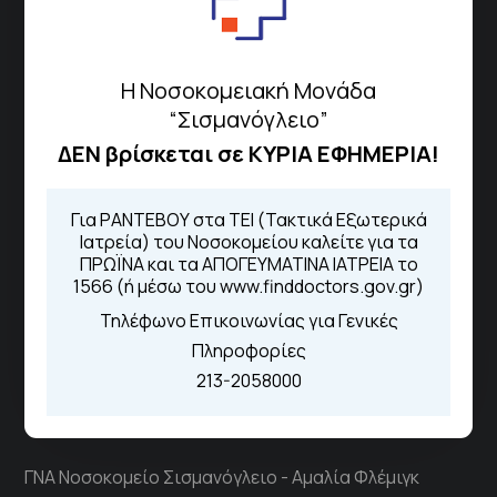
Περιοχής
Η Νοσοκομειακή Μονάδα
Πως να έρθετε με ΜΜΜ
“Σισμανόγλειο”
ΔΕΝ βρίσκεται σε ΚΥΡΙΑ ΕΦΗΜΕΡΙΑ!
Τηλέφωνα για Ραντεβού
Για ΡΑΝΤΕΒΟΥ στα ΤΕΙ (Τακτικά Εξωτερικά
Για τα πρωινά και τα απογευματινά
Ιατρεία) του Νοσοκομείου καλείτε για τα
ΠΡΩΪΝΑ και τα ΑΠΟΓΕΥΜΑΤΙΝΑ ΙΑΤΡΕΙΑ το
ιατρεία:
1566 (ή μέσω του www.finddoctors.gov.gr)
Από τον ιστότοπο
eΡαντεβού
Καλώντας στην φωνητική πύλη του
Τηλέφωνο Επικοινωνίας για Γενικές
1566
Πληροφορίες
Μέσω της εφαρμογής "MyHealth
App"
213-2058000
ΓΝΑ Νοσοκομείο Σισμανόγλειο - Αμαλία Φλέμιγκ