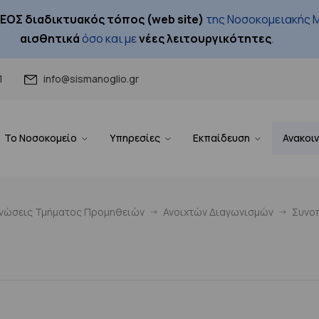
ΕΟΣ διαδικτυακός τόπος (web site)
της Νοσοκομειακής Μ
αισθητικά
όσο και με
νέες λειτουργικότητες
.
1
info@sismanoglio.gr
Το Νοσοκομείο
Υπηρεσίες
Εκπαίδευση
Ανακοι
ινώσεις Τμήματος Προμηθειών
Ανοιχτών Διαγωνισμών
Συνοπ