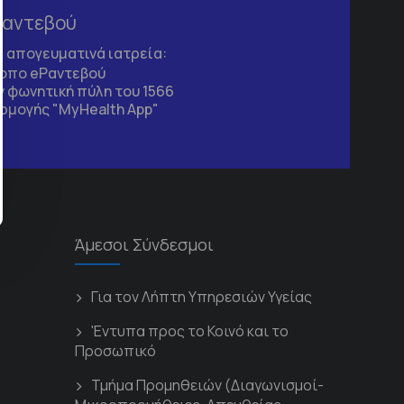
Ραντεβού
τα απογευματινά ιατρεία:
τοπο
eΡαντεβού
 φωνητική πύλη του 1566
ρμογής "MyHealth App"
Άμεσοι Σύνδεσμοι
Για τον Λήπτη Υπηρεσιών Υγείας
'Εντυπα προς το Κοινό και το
Προσωπικό
Τμήμα Προμηθειών (Διαγωνισμοί-