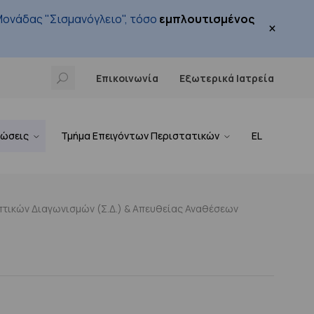
ονάδας "Σισμανόγλειο", τόσο
εμπλουτισμένος
×
Επικοινωνία
Εξωτερικά Ιατρεία
νώσεις
Τμήμα Επειγόντων Περιστατικών
EL
τικών Διαγωνισμών (Σ.Δ.) & Απευθείας Αναθέσεων