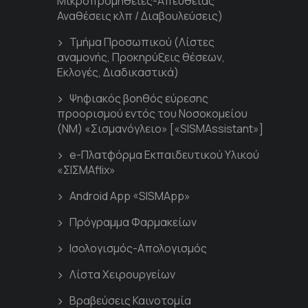
Μικροπρομήθειες-Απευθείας
Αναθέσεις κλπ / Διαβουλεύσεις)
Τμήμα Προσωπικού (Λίστες
αναμονής, Προκηρύξεις θέσεων,
Εκλογές, Διαδικαστικά)
Ψηφιακός βοηθός εύρεσης
προορισμού εντός του Νοσοκομείου
(ΝΜ) «Σισμανόγλειο» [«SISMAssistant»]
e-Πλατφόρμα Εκπαιδευτικού Υλικού
«ΣΙΣΜΑflix»
Android App «SISMApp»
Πρόγραμμα Φαρμακείων
Ισολογισμός-Απολογισμός
Λίστα Χειρουργείων
Βραβεύσεις Καινοτομία