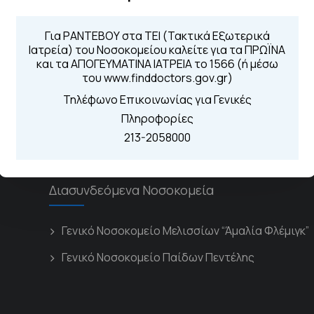
Τηλέφωνα για 
Για ΡΑΝΤΕΒΟΥ στα ΤΕΙ (Τακτικά Εξωτερικά
Για τα πρωινά και 
 Περιοχής
Ιατρεία) του Νοσοκομείου καλείτε για τα ΠΡΩΪΝΑ
Από τον ιστό
και τα ΑΠΟΓΕΥΜΑΤΙΝΑ ΙΑΤΡΕΙΑ το 1566 (ή μέσω
Καλώντας στην
του www.finddoctors.gov.gr)
Μέσω της εφα
Τηλέφωνο Επικοινωνίας για Γενικές
Πληροφορίες
213-2058000
Διασυνδεόμενα Νοσοκομεία
Γενικό Νοσοκομείο Μελισσίων “Άμαλία Φλέμιγκ”
Γενικό Νοσοκομείο Παίδων Πεντέλης