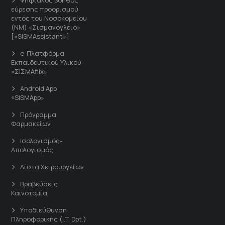
εύρεσης προορισμού
εντός του Νοσοκομείου
(ΝΜ) «Σισμανόγλειο»
[«SISMAssistant»]
e-Πλατφόρμα
Εκπαιδευτικού Υλικού
«ΣΙΣΜΑflix»
Android App
«SISMApp»
Πρόγραμμα
Φαρμακείων
Ισολογισμός-
Απολογισμός
Λίστα Χειρουργείων
Βραβεύσεις
Καινοτομία
Υποδιεύθυνση
Πληροφορικής (I.T. Dpt.)