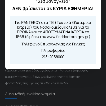
“Σισμανόγλειο”
Για τα πρωινά και τα απογευματινά
ιατρεία:
ΔΕΝ βρίσκεται σε ΚΥΡΙΑ ΕΦΗΜΕΡΙΑ!
Από τον ιστότοπο
eΡαντεβού
Καλώντας στην φωνητική πύλη του
1566
Για ΡΑΝΤΕΒΟΥ στα ΤΕΙ (Τακτικά Εξωτερικά
Μέσω της εφαρμογής "MyHealth
Ιατρεία) του Νοσοκομείου καλείτε για τα
App"
ΠΡΩΪΝΑ και τα ΑΠΟΓΕΥΜΑΤΙΝΑ ΙΑΤΡΕΙΑ το
1566 (ή μέσω του www.finddoctors.gov.gr)
Τηλέφωνο Επικοινωνίας για Γενικές
Πληροφορίες
ΓΝΑ Νοσοκομείο Σισμανόγλειο - Αμαλία Φλέμιγκ
213-2058000
Το Σισμανόγλειο συνεργάζεται με άλλα νοσηλευτικά
ιδρύματα και μονάδες υγείας στα πλαίσια εφαρμογής
ειδικών προγραμμάτων βελτίωσης της ποιότητας
φροντίδας της υγείας σε εθνικό επίπεδο.
Διασυνδεόμενα Νοσοκομεία
Γενικό Νοσοκομείο