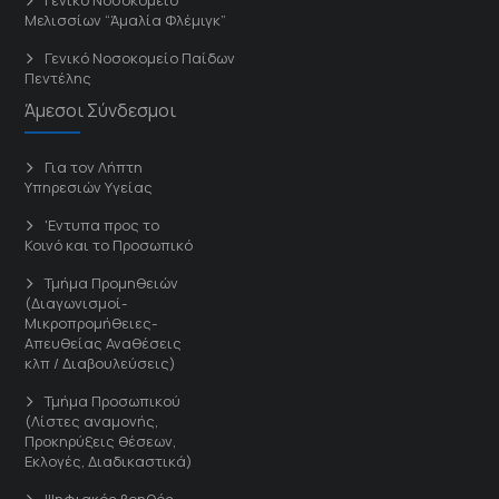
Μελισσίων “Άμαλία Φλέμιγκ”
Γενικό Νοσοκομείο Παίδων
Πεντέλης
Άμεσοι Σύνδεσμοι
Για τον Λήπτη
Υπηρεσιών Υγείας
'Εντυπα προς το
Κοινό και το Προσωπικό
Τμήμα Προμηθειών
(Διαγωνισμοί-
Μικροπρομήθειες-
Απευθείας Αναθέσεις
κλπ / Διαβουλεύσεις)
Τμήμα Προσωπικού
(Λίστες αναμονής,
Προκηρύξεις θέσεων,
Εκλογές, Διαδικαστικά)
Ψηφιακός βοηθός