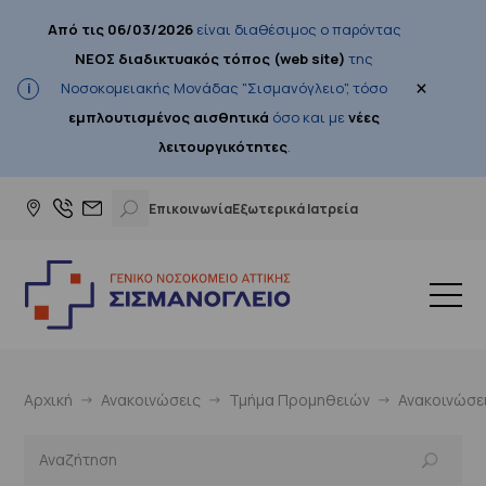
Από τις 06/03/2026
είναι διαθέσιμος ο παρόντας
ΝΕΟΣ διαδικτυακός τόπος (web site)
της
×
Νοσοκομειακής Μονάδας "Σισμανόγλειο", τόσο
εμπλουτισμένος αισθητικά
όσο και με
νέες
λειτουργικότητες
.
Επικοινωνία
Εξωτερικά Ιατρεία
Αρχική
Ανακοινώσεις
Τμήμα Προμηθειών
Ανακοινώσε