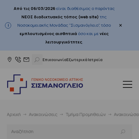
Από τις 06/03/2026
είναι διαθέσιμος ο παρόντας
ΝΕΟΣ διαδικτυακός τόπος (web site)
της
×
Νοσοκομειακής Μονάδας "Σισμανόγλειο", τόσο
εμπλουτισμένος αισθητικά
όσο και με
νέες
λειτουργικότητες
.
Επικοινωνία
Εξωτερικά Ιατρεία
Αρχική
Ανακοινώσεις
Τμήμα Προμηθειών
Ανακοινώσε