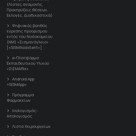
(Λίστες αναμονής,
Προκηρύξεις θέσεων,
Εκλογές, Διαδικαστικά)
Ψηφιακός βοηθός
εύρεσης προορισμού
εντός του Νοσοκομείου
(ΝΜ) «Σισμανόγλειο»
[«SISMAssistant»]
e-Πλατφόρμα
Εκπαιδευτικού Υλικού
«ΣΙΣΜΑflix»
Android App
«SISMApp»
Πρόγραμμα
Φαρμακείων
Ισολογισμός-
Απολογισμός
Λίστα Χειρουργείων