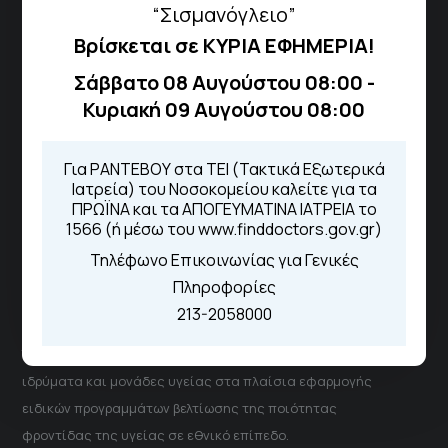
“Σισμανόγλειο”
Βρίσκεται σε ΚΥΡΙΑ ΕΦΗΜΕΡΙΑ!
Τηλέφωνα για Ραντεβού
Σάββατο 08 Αυγούστου 08:00 -
Για τα πρωινά και τα απογευματινά
Κυριακή 09 Αυγούστου 08:00
ιατρεία:
Από τον ιστότοπο
eΡαντεβού
Καλώντας στην φωνητική πύλη του
Για ΡΑΝΤΕΒΟΥ στα ΤΕΙ (Τακτικά Εξωτερικά
1566
Ιατρεία) του Νοσοκομείου καλείτε για τα
Μέσω της εφαρμογής "MyHealth
ΠΡΩΪΝΑ και τα ΑΠΟΓΕΥΜΑΤΙΝΑ ΙΑΤΡΕΙΑ το
App"
1566 (ή μέσω του www.finddoctors.gov.gr)
Τηλέφωνο Επικοινωνίας για Γενικές
Πληροφορίες
ΓΝΑ Νοσοκομείο Σισμανόγλειο - Αμαλία Φλέμιγκ
213-2058000
Το Σισμανόγλειο συνεργάζεται με άλλα νοσηλευτικά
ιδρύματα και μονάδες υγείας στα πλαίσια εφαρμογής
ειδικών προγραμμάτων βελτίωσης της ποιότητας
φροντίδας της υγείας σε εθνικό επίπεδο.