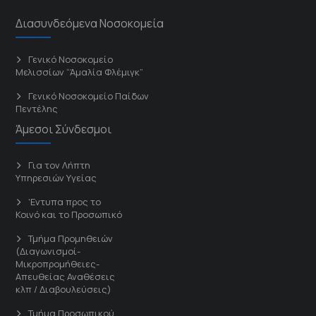
Διασυνδεόμενα Νοσοκομεία
Γενικό Νοσοκομείο
Μελισσίων “Άμαλία Φλέμιγκ”
Γενικό Νοσοκομείο Παίδων
Πεντέλης
Άμεσοι Σύνδεσμοι
Για τον Λήπτη
Υπηρεσιών Υγείας
'Εντυπα προς το
Κοινό και το Προσωπικό
Τμήμα Προμηθειών
(Διαγωνισμοί-
Μικροπρομήθειες-
Απευθείας Αναθέσεις
κλπ / Διαβουλεύσεις)
Τμήμα Προσωπικού