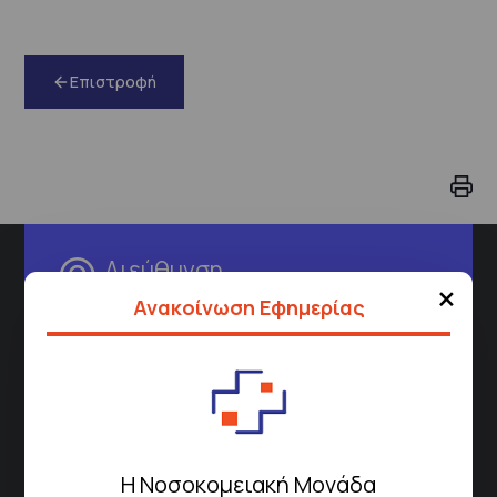
Επιστροφή
Διεύθυνση
×
Ανακοίνωση Εφημερίας
Σισμανόγλειου 1,
Μαρούσι 151 26,
Χάρτης
Περιοχής
Πως να έρθετε με ΜΜΜ
Η Νοσοκομειακή Μονάδα