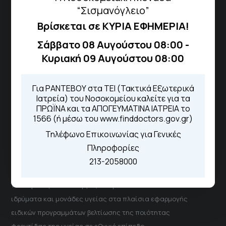
“Σισμανόγλειο”
Βρίσκεται σε ΚΥΡΙΑ ΕΦΗΜΕΡΙΑ!
Τηλέφωνα για Ραντεβού
Σάββατο 08 Αυγούστου 08:00 -
Για τα πρωινά και τα απογευματινά
Κυριακή 09 Αυγούστου 08:00
ιατρεία:
Από τον ιστότοπο
eΡαντεβού
Καλώντας στην φωνητική πύλη του
Για ΡΑΝΤΕΒΟΥ στα ΤΕΙ (Τακτικά Εξωτερικά
1566
Ιατρεία) του Νοσοκομείου καλείτε για τα
Μέσω της εφαρμογής "MyHealth
ΠΡΩΪΝΑ και τα ΑΠΟΓΕΥΜΑΤΙΝΑ ΙΑΤΡΕΙΑ το
App"
1566 (ή μέσω του www.finddoctors.gov.gr)
Τηλέφωνο Επικοινωνίας για Γενικές
Πληροφορίες
ΓΝΑ Νοσοκομείο Σισμανόγλειο - Αμαλία Φλέμιγκ
213-2058000
Το Σισμανόγλειο συνεργάζεται με άλλα νοσηλευτικά
ιδρύματα και μονάδες υγείας στα πλαίσια εφαρμογής
ειδικών προγραμμάτων βελτίωσης της ποιότητας