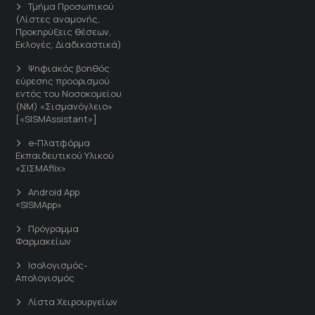
Τμήμα Προσωπικού
(Λίστες αναμονής,
Προκηρύξεις θέσεων,
Εκλογές, Διαδικαστικά)
Ψηφιακός βοηθός
εύρεσης προορισμού
εντός του Νοσοκομείου
(ΝΜ) «Σισμανόγλειο»
[«SISMAssistant»]
e-Πλατφόρμα
Εκπαιδευτικού Υλικού
«ΣΙΣΜΑflix»
Android App
«SISMApp»
Πρόγραμμα
Φαρμακείων
Ισολογισμός-
Απολογισμός
Λίστα Χειρουργείων