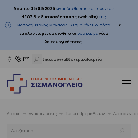
Από τις 06/03/2026
είναι διαθέσιμος ο παρόντας
ΝΕΟΣ διαδικτυακός τόπος (web site)
της
×
Νοσοκομειακής Μονάδας "Σισμανόγλειο", τόσο
εμπλουτισμένος αισθητικά
όσο και με
νέες
λειτουργικότητες
.
Επικοινωνία
Εξωτερικά Ιατρεία
Αρχική
Ανακοινώσεις
Τμήμα Προμηθειών
Ανακοινώσε