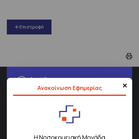
Επιστροφή
Διεύθυνση
×
Ανακοίνωση Εφημερίας
Σισμανόγλειου 1,
Μαρούσι 151 26,
Χάρτης
Περιοχής
Πως να έρθετε με ΜΜΜ
Η Νοσοκομειακή Μονάδα