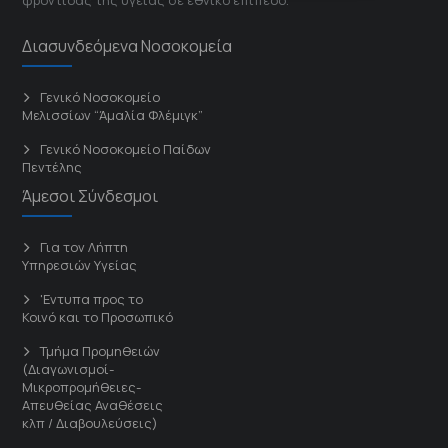
φροντίδας της υγείας σε εθνικό επίπεδο.
Διασυνδεόμενα Νοσοκομεία
Γενικό Νοσοκομείο
Μελισσίων “Άμαλία Φλέμιγκ”
Γενικό Νοσοκομείο Παίδων
Πεντέλης
Άμεσοι Σύνδεσμοι
Για τον Λήπτη
Υπηρεσιών Υγείας
'Εντυπα προς το
Κοινό και το Προσωπικό
Τμήμα Προμηθειών
(Διαγωνισμοί-
Μικροπρομήθειες-
Απευθείας Αναθέσεις
κλπ / Διαβουλεύσεις)