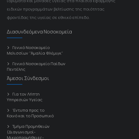
ιδρύματα και μονάδες υγείας στα πλαίσια εφαρμογής
ειδικών προγραμμάτων βελτίωσης της ποιότητας
φροντίδας της υγείας σε εθνικό επίπεδο.
Διασυνδεόμενα Νοσοκομεία
Γενικό Νοσοκομείο
Μελισσίων “Άμαλία Φλέμιγκ”
Γενικό Νοσοκομείο Παίδων
Πεντέλης
Άμεσοι Σύνδεσμοι
Για τον Λήπτη
Υπηρεσιών Υγείας
'Εντυπα προς το
Κοινό και το Προσωπικό
Τμήμα Προμηθειών
(Διαγωνισμοί-
Μικροπρομήθειες-