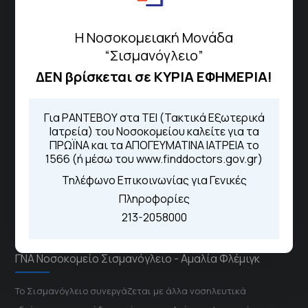
Πως να έρθετε με ΜΜΜ
Η Νοσοκομειακή Μονάδα
“Σισμανόγλειο”
ΔΕΝ βρίσκεται σε ΚΥΡΙΑ ΕΦΗΜΕΡΙΑ!
Τηλέφωνα για Ραντεβού
Για τα πρωινά και τα απογευματινά
Για ΡΑΝΤΕΒΟΥ στα ΤΕΙ (Τακτικά Εξωτερικά
ιατρεία:
Ιατρεία) του Νοσοκομείου καλείτε για τα
Από τον ιστότοπο
eΡαντεβού
ΠΡΩΪΝΑ και τα ΑΠΟΓΕΥΜΑΤΙΝΑ ΙΑΤΡΕΙΑ το
Καλώντας στην φωνητική πύλη του
1566 (ή μέσω του www.finddoctors.gov.gr)
1566
Τηλέφωνο Επικοινωνίας για Γενικές
Μέσω της εφαρμογής "MyHealth
App"
Πληροφορίες
213-2058000
ΓΝΑ Νοσοκομείο Σισμανόγλειο - Αμαλία Φλέμιγκ
Το Σισμανόγλειο συνεργάζεται με άλλα νοσηλευτικά