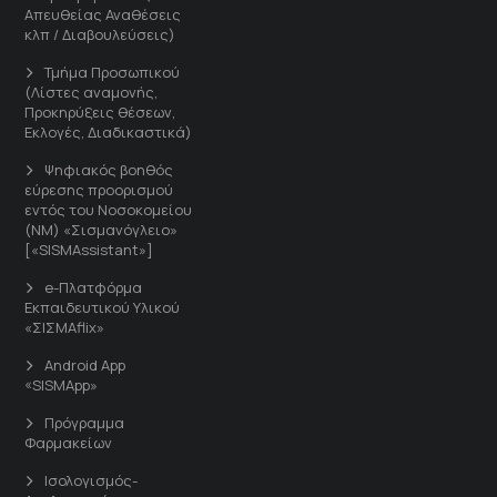
Απευθείας Αναθέσεις
κλπ / Διαβουλεύσεις)
Τμήμα Προσωπικού
(Λίστες αναμονής,
Προκηρύξεις θέσεων,
Εκλογές, Διαδικαστικά)
Ψηφιακός βοηθός
εύρεσης προορισμού
εντός του Νοσοκομείου
(ΝΜ) «Σισμανόγλειο»
[«SISMAssistant»]
e-Πλατφόρμα
Εκπαιδευτικού Υλικού
«ΣΙΣΜΑflix»
Android App
«SISMApp»
Πρόγραμμα
Φαρμακείων
Ισολογισμός-