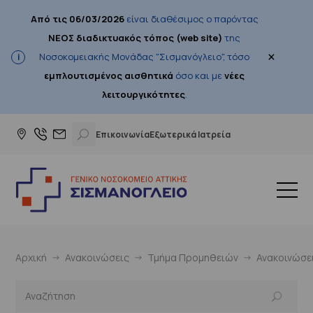
Από τις 06/03/2026
είναι διαθέσιμος ο παρόντας
ΝΕΟΣ διαδικτυακός τόπος (web site)
της
×
Νοσοκομειακής Μονάδας "Σισμανόγλειο", τόσο
εμπλουτισμένος αισθητικά
όσο και με
νέες
λειτουργικότητες
.
Επικοινωνία
Εξωτερικά Ιατρεία
Αρχική
Ανακοινώσεις
Τμήμα Προμηθειών
Ανακοινώσε