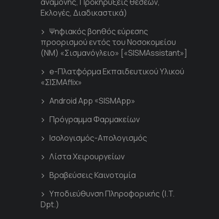
αναμονής, Προκηρύξεις θέσεων,
Εκλογές, Διαδικαστικά)
Ψηφιακός βοηθός εύρεσης
προορισμού εντός του Νοσοκομείου
(ΝΜ) «Σισμανόγλειο» [«SISMAssistant»]
e-Πλατφόρμα Εκπαιδευτικού Υλικού
«ΣΙΣΜΑflix»
Android App «SISMApp»
Πρόγραμμα Φαρμακείων
Ισολογισμός-Απολογισμός
Λίστα Χειρουργείων
Βραβεύσεις Καινοτομία
Υποδιεύθυνση Πληροφορικής (I.T.
Dpt.)