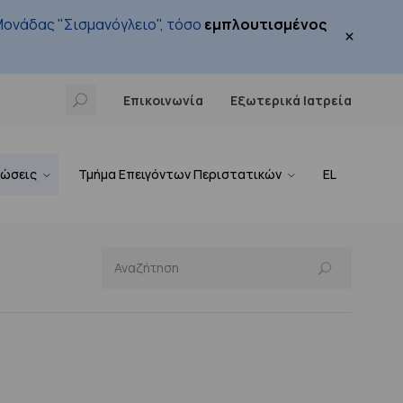
ονάδας "Σισμανόγλειο", τόσο
εμπλουτισμένος
×
Επικοινωνία
Εξωτερικά Ιατρεία
νώσεις
Τμήμα Επειγόντων Περιστατικών
EL