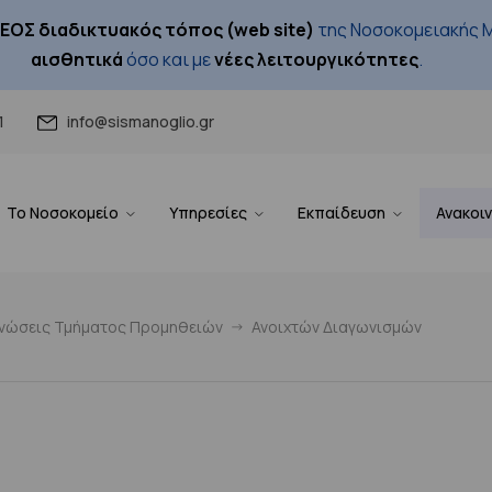
ΕΟΣ διαδικτυακός τόπος (web site)
της Νοσοκομειακής Μ
αισθητικά
όσο και με
νέες λειτουργικότητες
.
1
info@sismanoglio.gr
Το Νοσοκομείο
Υπηρεσίες
Εκπαίδευση
Ανακοι
ινώσεις Τμήματος Προμηθειών
Ανοιχτών Διαγωνισμών