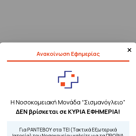
×
Ανακοίνωση Εφημερίας
Η Νοσοκομειακή Μονάδα “Σισμανόγλειο”
ΔΕΝ βρίσκεται σε ΚΥΡΙΑ ΕΦΗΜΕΡΙΑ!
Τηλέφωνα για 
Για ΡΑΝΤΕΒΟΥ στα ΤΕΙ (Τακτικά Εξωτερικά
Για τα πρωινά και 
 Περιοχής
Ιατρεία) του Νοσοκομείου καλείτε για τα ΠΡΩΪΝΑ