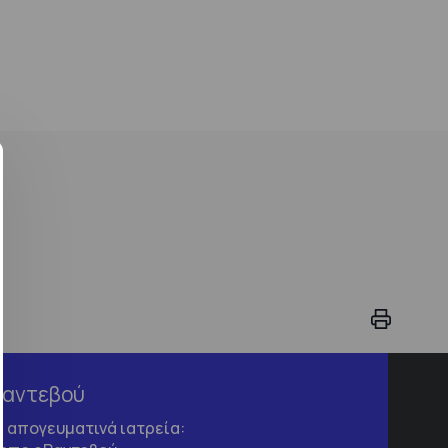
Ραντεβού
τα απογευματινά ιατρεία: