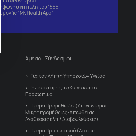
τοπο
eΡαντεβού
 φωνητική πύλη του 1566
ρμογής "MyHealth App"
Άμεσοι Σύνδεσμοι
Για τον Λήπτη Υπηρεσιών Υγείας
'Εντυπα προς το Κοινό και το
Προσωπικό
Τμήμα Προμηθειών (Διαγωνισμοί-
Μικροπρομήθειες-Απευθείας
Αναθέσεις κλπ / Διαβουλεύσεις)
Τμήμα Προσωπικού (Λίστες