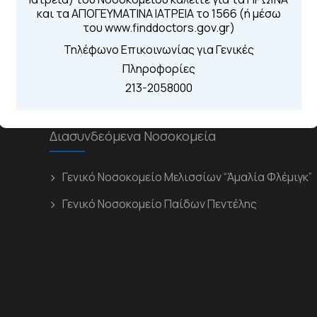
Από τον ιστό
και τα ΑΠΟΓΕΥΜΑΤΙΝΑ ΙΑΤΡΕΙΑ το 1566 (ή μέσω
Καλώντας στην
του www.finddoctors.gov.gr)
Μέσω της εφα
Τηλέφωνο Επικοινωνίας για Γενικές
Πληροφορίες
213-2058000
Διασυνδεόμενα Νοσοκομεία
Γενικό Νοσοκομείο Μελισσίων “Άμαλία Φλέμιγκ”
Γενικό Νοσοκομείο Παίδων Πεντέλης