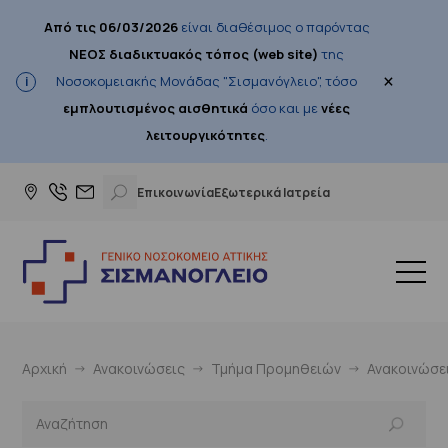
Από τις 06/03/2026
είναι διαθέσιμος ο παρόντας
ΝΕΟΣ διαδικτυακός τόπος (web site)
της
×
Νοσοκομειακής Μονάδας "Σισμανόγλειο", τόσο
εμπλουτισμένος αισθητικά
όσο και με
νέες
λειτουργικότητες
.
Επικοινωνία
Εξωτερικά Ιατρεία
Αρχική
Ανακοινώσεις
Τμήμα Προμηθειών
Ανακοινώσε