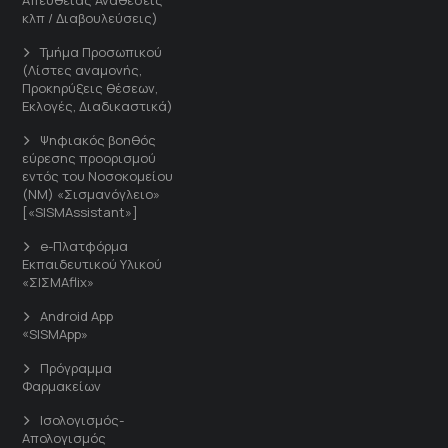
κλπ / Διαβουλεύσεις)
Τμήμα Προσωπικού
(Λίστες αναμονής,
Προκηρύξεις θέσεων,
Εκλογές, Διαδικαστικά)
Ψηφιακός βοηθός
εύρεσης προορισμού
εντός του Νοσοκομείου
(ΝΜ) «Σισμανόγλειο»
[«SISMAssistant»]
e-Πλατφόρμα
Εκπαιδευτικού Υλικού
«ΣΙΣΜΑflix»
Android App
«SISMApp»
Πρόγραμμα
Φαρμακείων
Ισολογισμός-
Απολογισμός