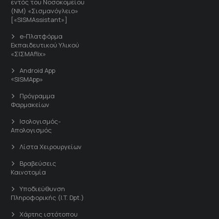
εντός του Νοσοκομείου
(ΝΜ) «Σισμανόγλειο»
[«SISMAssistant»]
e-Πλατφόρμα
Εκπαιδευτικού Υλικού
«ΣΙΣΜΑflix»
Android App
«SISMApp»
Πρόγραμμα
Φαρμακείων
Ισολογισμός-
Απολογισμός
Λίστα Χειρουργείων
Βραβεύσεις
Καινοτομία
Υποδιεύθυνση
Πληροφορικής (I.T. Dpt.)
Χάρτης ιστότοπου