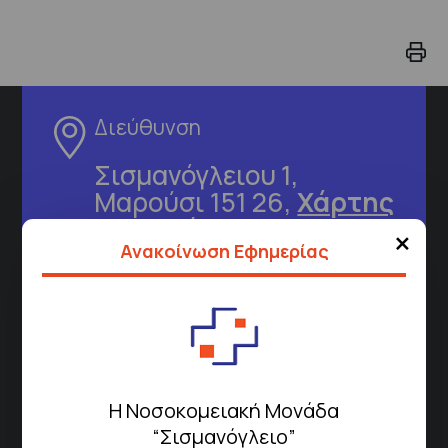
Διεύθυνση
Σισμανόγλειου 1,
Μαρούσι 151 26,
Χάρτης
Περιοχής
×
Ανακοίνωση Εφημερίας
Πως να έρθετε με ΜΜΜ
Τηλέφωνα για Ραντεβού
Η Νοσοκομειακή Μονάδα
Για τα πρωινά και τα απογευματινά
“Σισμανόγλειο”
ιατρεία: