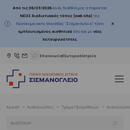
Από τις 06/03/2026
είναι διαθέσιμος ο παρόντας
ΝΕΟΣ διαδικτυακός τόπος (web site)
της
×
Νοσοκομειακής Μονάδας "Σισμανόγλειο", τόσο
εμπλουτισμένος αισθητικά
όσο και με
νέες
λειτουργικότητες
.
Επικοινωνία
Εξωτερικά Ιατρεία
Αρχική
Ανακοινώσεις
Τμήμα Προμηθειών
Ανακοινώσε