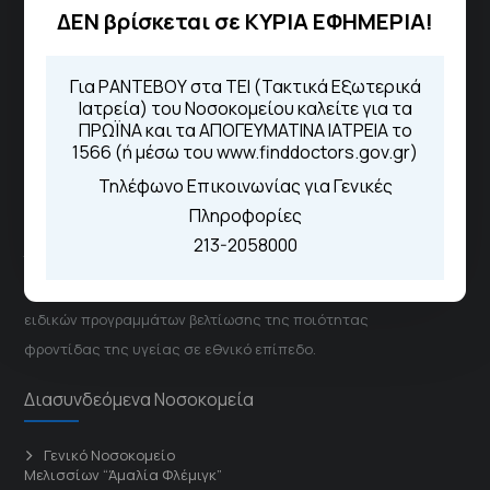
ΔΕΝ βρίσκεται σε ΚΥΡΙΑ ΕΦΗΜΕΡΙΑ!
Από τον ιστότοπο
eΡαντεβού
Καλώντας στην φωνητική πύλη του
1566
Για ΡΑΝΤΕΒΟΥ στα ΤΕΙ (Τακτικά Εξωτερικά
Μέσω της εφαρμογής "MyHealth
Ιατρεία) του Νοσοκομείου καλείτε για τα
App"
ΠΡΩΪΝΑ και τα ΑΠΟΓΕΥΜΑΤΙΝΑ ΙΑΤΡΕΙΑ το
1566 (ή μέσω του www.finddoctors.gov.gr)
Τηλέφωνο Επικοινωνίας για Γενικές
ΓΝΑ Νοσοκομείο Σισμανόγλειο - Αμαλία Φλέμιγκ
Πληροφορίες
213-2058000
Το Σισμανόγλειο συνεργάζεται με άλλα νοσηλευτικά
ιδρύματα και μονάδες υγείας στα πλαίσια εφαρμογής
ειδικών προγραμμάτων βελτίωσης της ποιότητας
φροντίδας της υγείας σε εθνικό επίπεδο.
Διασυνδεόμενα Νοσοκομεία
Γενικό Νοσοκομείο
Μελισσίων “Άμαλία Φλέμιγκ”