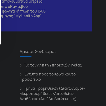
τα απογευματινά ιατρεία:
τοπο
eΡαντεβού
 φωνητική πύλη του 1566
ρμογής "MyHealth App"
Άμεσοι Σύνδεσμοι
Για τον Λήπτη Υπηρεσιών Υγείας
'Εντυπα προς το Κοινό και το
Προσωπικό
Τμήμα Προμηθειών (Διαγωνισμοί-
Μικροπρομήθειες-Απευθείας
Αναθέσεις κλπ / Διαβουλεύσεις)