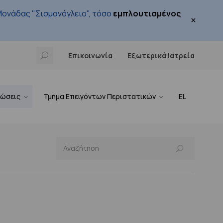
ονάδας "Σισμανόγλειο", τόσο
εμπλουτισμένος
×
Επικοινωνία
Εξωτερικά Ιατρεία
νώσεις
Τμήμα Επειγόντων Περιστατικών
EL