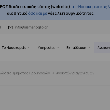
ΕΟΣ διαδικτυακός τόπος (web site)
της Νοσοκομειακής Μ
αισθητικά
όσο και με
νέες λειτουργικότητες
.
1
info@sismanoglio.gr
Το Νοσοκομείο
Υπηρεσίες
Εκπαίδευση
Ανακοι
ινώσεις Τμήματος Προμηθειών
Ανοιχτών Διαγωνισμών