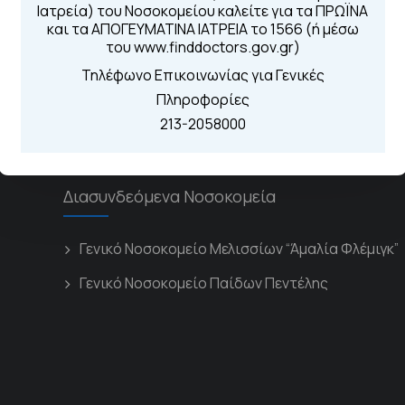
Για τα πρωινά και 
Ιατρεία) του Νοσοκομείου καλείτε για τα ΠΡΩΪΝΑ
 Περιοχής
Από τον ιστό
και τα ΑΠΟΓΕΥΜΑΤΙΝΑ ΙΑΤΡΕΙΑ το 1566 (ή μέσω
Καλώντας στην
του www.finddoctors.gov.gr)
Μέσω της εφα
Τηλέφωνο Επικοινωνίας για Γενικές
Πληροφορίες
213-2058000
Διασυνδεόμενα Νοσοκομεία
Γενικό Νοσοκομείο Μελισσίων “Άμαλία Φλέμιγκ”
Γενικό Νοσοκομείο Παίδων Πεντέλης