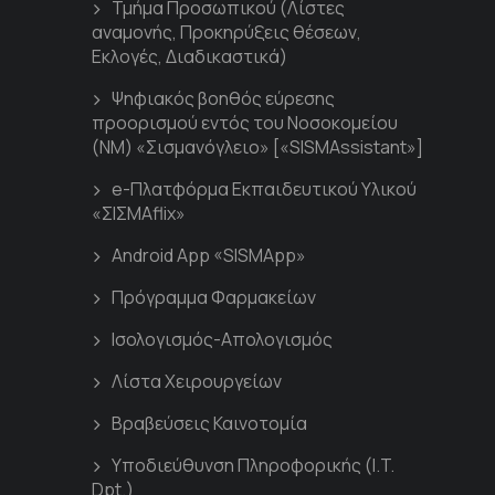
Τμήμα Προσωπικού (Λίστες
αναμονής, Προκηρύξεις θέσεων,
Εκλογές, Διαδικαστικά)
Ψηφιακός βοηθός εύρεσης
προορισμού εντός του Νοσοκομείου
(ΝΜ) «Σισμανόγλειο» [«SISMAssistant»]
e-Πλατφόρμα Εκπαιδευτικού Υλικού
«ΣΙΣΜΑflix»
Android App «SISMApp»
Πρόγραμμα Φαρμακείων
Ισολογισμός-Απολογισμός
Λίστα Χειρουργείων
Βραβεύσεις Καινοτομία
Υποδιεύθυνση Πληροφορικής (I.T.
Dpt.)