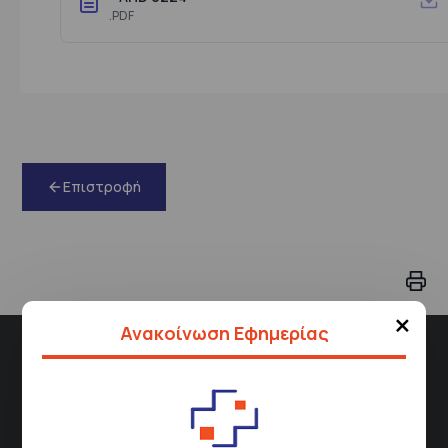
.PDF
Επιστροφή
×
Ανακοίνωση Εφημερίας
Διεύθυνση
Σισμανόγλειου 1,
Μαρούσι 151 26,
Χάρτης