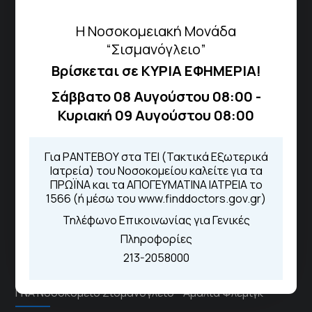
Περιοχής
Η Νοσοκομειακή Μονάδα
“Σισμανόγλειο”
Πως να έρθετε με ΜΜΜ
Βρίσκεται σε ΚΥΡΙΑ ΕΦΗΜΕΡΙΑ!
Σάββατο 08 Αυγούστου 08:00 -
Κυριακή 09 Αυγούστου 08:00
Τηλέφωνα για Ραντεβού
Για τα πρωινά και τα απογευματινά
Για ΡΑΝΤΕΒΟΥ στα ΤΕΙ (Τακτικά Εξωτερικά
ιατρεία:
Ιατρεία) του Νοσοκομείου καλείτε για τα
Από τον ιστότοπο
eΡαντεβού
ΠΡΩΪΝΑ και τα ΑΠΟΓΕΥΜΑΤΙΝΑ ΙΑΤΡΕΙΑ το
Καλώντας στην φωνητική πύλη του
1566 (ή μέσω του www.finddoctors.gov.gr)
1566
Μέσω της εφαρμογής "MyHealth
Τηλέφωνο Επικοινωνίας για Γενικές
App"
Πληροφορίες
213-2058000
ΓΝΑ Νοσοκομείο Σισμανόγλειο - Αμαλία Φλέμιγκ