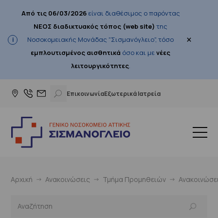
Από τις 06/03/2026
είναι διαθέσιμος ο παρόντας
ΝΕΟΣ διαδικτυακός τόπος (web site)
της
×
Νοσοκομειακής Μονάδας "Σισμανόγλειο", τόσο
εμπλουτισμένος αισθητικά
όσο και με
νέες
λειτουργικότητες
.
Επικοινωνία
Εξωτερικά Ιατρεία
Αρχική
Ανακοινώσεις
Τμήμα Προμηθειών
Ανακοινώσε