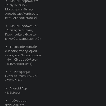
Τμήμα Προμηθειών
(Διαγωνισμοί-
Μικροπρομήθειες-
Απευθείας Αναθέσεις
κλπ / Διαβουλεύσεις)
Τμήμα Προσωπικού
(Λίστες αναμονής,
Προκηρύξεις θέσεων,
Εκλογές, Διαδικαστικά)
Ψηφιακός βοηθός
εύρεσης προορισμού
εντός του Νοσοκομείου
(ΝΜ) «Σισμανόγλειο»
[«SISMAssistant»]
e-Πλατφόρμα
Εκπαιδευτικού Υλικού
«ΣΙΣΜΑflix»
Android App
«SISMApp»
Πρόγραμμα
Φαρμακείων