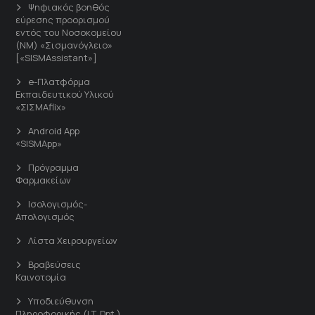
Ψηφιακός βοηθός
εύρεσης προορισμού
εντός του Νοσοκομείου
(ΝΜ) «Σισμανόγλειο»
[«SISMAssistant»]
e-Πλατφόρμα
Εκπαιδευτικού Υλικού
«ΣΙΣΜΑflix»
Android App
«SISMApp»
Πρόγραμμα
Φαρμακείων
Ισολογισμός-
Απολογισμός
Λίστα Χειρουργείων
Βραβεύσεις
Καινοτομία
Υποδιεύθυνση
Πληροφορικής (I.T. Dpt.)