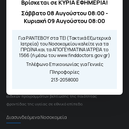
Βρίσκεται σε ΚΥΡΙΑ ΕΦΗΜΕΡΙΑ!
Για τα πρωινά και τα απογευματινά
ιατρεία:
Σάββατο 08 Αυγούστου 08:00 -
Από τον ιστότοπο
eΡαντεβού
Κυριακή 09 Αυγούστου 08:00
Καλώντας στην φωνητική πύλη του
1566
Μέσω της εφαρμογής "MyHealth
Για ΡΑΝΤΕΒΟΥ στα ΤΕΙ (Τακτικά Εξωτερικά
App"
Ιατρεία) του Νοσοκομείου καλείτε για τα
ΠΡΩΪΝΑ και τα ΑΠΟΓΕΥΜΑΤΙΝΑ ΙΑΤΡΕΙΑ το
1566 (ή μέσω του www.finddoctors.gov.gr)
Τηλέφωνο Επικοινωνίας για Γενικές
ΓΝΑ Νοσοκομείο Σισμανόγλειο - Αμαλία Φλέμιγκ
Πληροφορίες
213-2058000
Το Σισμανόγλειο συνεργάζεται με άλλα νοσηλευτικά
ιδρύματα και μονάδες υγείας στα πλαίσια εφαρμογής
ειδικών προγραμμάτων βελτίωσης της ποιότητας
φροντίδας της υγείας σε εθνικό επίπεδο.
Διασυνδεόμενα Νοσοκομεία