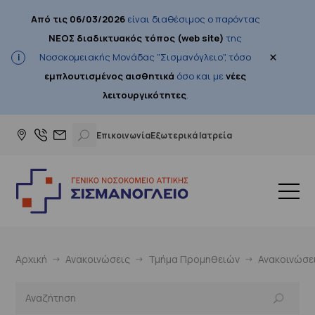
Από τις 06/03/2026
είναι διαθέσιμος ο παρόντας
ΝΕΟΣ διαδικτυακός τόπος (web site)
της
×
Νοσοκομειακής Μονάδας "Σισμανόγλειο", τόσο
εμπλουτισμένος αισθητικά
όσο και με
νέες
λειτουργικότητες
.
Επικοινωνία
Εξωτερικά Ιατρεία
Αρχική
Ανακοινώσεις
Τμήμα Προμηθειών
Ανακοινώσε