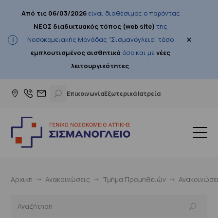
Από τις 06/03/2026
είναι διαθέσιμος ο παρόντας
ΝΕΟΣ διαδικτυακός τόπος (web site)
της
×
Νοσοκομειακής Μονάδας "Σισμανόγλειο", τόσο
εμπλουτισμένος αισθητικά
όσο και με
νέες
λειτουργικότητες
.
Επικοινωνία
Εξωτερικά Ιατρεία
Αρχική
Ανακοινώσεις
Τμήμα Προμηθειών
Ανακοινώσε