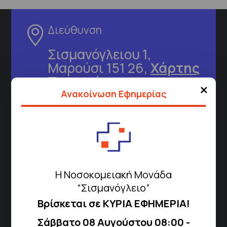
Διεύθυνση
Σισμανόγλειου 1,
Μαρούσι 151 26,
Χάρτης
Περιοχής
×
Ανακοίνωση Εφημερίας
Πως να έρθετε με ΜΜΜ
Τηλέφωνα για Ραντεβού
Η Νοσοκομειακή Μονάδα
Για τα πρωινά και τα απογευματινά
“Σισμανόγλειο”
ιατρεία:
Βρίσκεται σε ΚΥΡΙΑ ΕΦΗΜΕΡΙΑ!
Από τον ιστότοπο
eΡαντεβού
Καλώντας στην φωνητική πύλη του
Σάββατο 08 Αυγούστου 08:00 -
1566