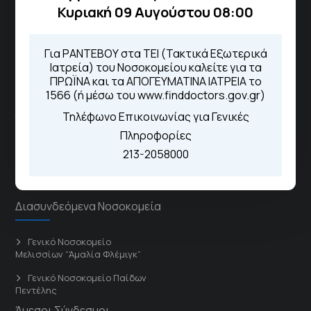
Μέσω της εφαρμογής "MyHealth
Κυριακή 09 Αυγούστου 08:00
App"
Για ΡΑΝΤΕΒΟΥ στα ΤΕΙ (Τακτικά Εξωτερικά
Ιατρεία) του Νοσοκομείου καλείτε για τα
ΠΡΩΪΝΑ και τα ΑΠΟΓΕΥΜΑΤΙΝΑ ΙΑΤΡΕΙΑ το
ΓΝΑ Νοσοκομείο Σισμανόγλειο - Αμαλία Φλέμιγκ
1566 (ή μέσω του www.finddoctors.gov.gr)
Τηλέφωνο Επικοινωνίας για Γενικές
Το Σισμανόγλειο συνεργάζεται με άλλα νοσηλευτικά
Πληροφορίες
ιδρύματα και μονάδες υγείας στα πλαίσια εφαρμογής
213-2058000
ειδικών προγραμμάτων βελτίωσης της ποιότητας
φροντίδας της υγείας σε εθνικό επίπεδο.
Διασυνδεόμενα Νοσοκομεία
Γενικό Νοσοκομείο
Μελισσίων “Άμαλία Φλέμιγκ”
Γενικό Νοσοκομείο Παίδων
Πεντέλης
Άμεσοι Σύνδεσμοι