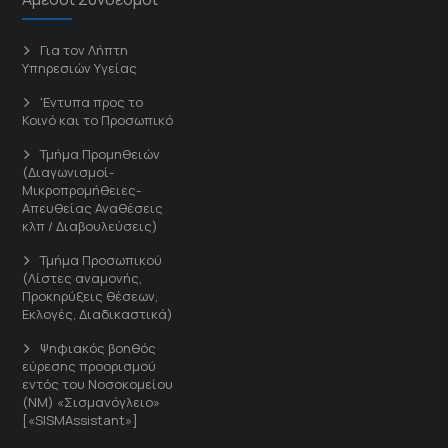
Για τον Λήπτη
Υπηρεσιών Υγείας
'Εντυπα προς το
Κοινό και το Προσωπικό
Τμήμα Προμηθειών
(Διαγωνισμοί-
Μικροπρομήθειες-
Απευθείας Αναθέσεις
κλπ / Διαβουλεύσεις)
Τμήμα Προσωπικού
(Λίστες αναμονής,
Προκηρύξεις θέσεων,
Εκλογές, Διαδικαστικά)
Ψηφιακός βοηθός
εύρεσης προορισμού
εντός του Νοσοκομείου
(ΝΜ) «Σισμανόγλειο»
[«SISMAssistant»]