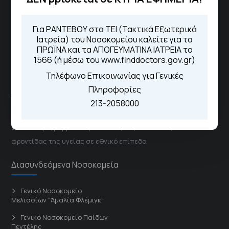
1566
Μέσω της εφαρμογής "MyHealth
Για ΡΑΝΤΕΒΟΥ στα ΤΕΙ (Τακτικά Εξωτερικά
App"
Ιατρεία) του Νοσοκομείου καλείτε για τα
ΠΡΩΪΝΑ και τα ΑΠΟΓΕΥΜΑΤΙΝΑ ΙΑΤΡΕΙΑ το
1566 (ή μέσω του www.finddoctors.gov.gr)
ΓΝΑ Νοσοκομείο Σισμανόγλειο - Αμαλία Φλέμιγκ
Τηλέφωνο Επικοινωνίας για Γενικές
Πληροφορίες
Το Σισμανόγλειο συνεργάζεται με άλλα νοσηλευτικά
213-2058000
ιδρύματα και μονάδες υγείας στα πλαίσια εφαρμογής
ειδικών προγραμμάτων βελτίωσης της ποιότητας
φροντίδας της υγείας σε εθνικό επίπεδο.
Διασυνδεόμενα Νοσοκομεία
Γενικό Νοσοκομείο
Μελισσίων “Άμαλία Φλέμιγκ”
Γενικό Νοσοκομείο Παίδων
Πεντέλης