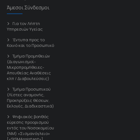
Άμεσοι Σύνδεσμοι
Για τον Λήπτη
Υπηρεσιών Υγείας
'Εντυπα προς το
Κοινό και το Προσωπικό
Τμήμα Προμηθειών
(Διαγωνισμοί-
Μικροπρομήθειες-
Απευθείας Αναθέσεις
κλπ / Διαβουλεύσεις)
Τμήμα Προσωπικού
(Λίστες αναμονής,
Προκηρύξεις θέσεων,
Εκλογές, Διαδικαστικά)
Ψηφιακός βοηθός
εύρεσης προορισμού
εντός του Νοσοκομείου
(ΝΜ) «Σισμανόγλειο»
[«SISMAssistant»]