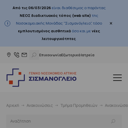
Από τις 06/03/2026
είναι διαθέσιμος ο παρόντας
ΝΕΟΣ διαδικτυακός τόπος (web site)
της
×
Νοσοκομειακής Μονάδας "Σισμανόγλειο", τόσο
εμπλουτισμένος αισθητικά
όσο και με
νέες
λειτουργικότητες
.
Επικοινωνία
Εξωτερικά Ιατρεία
Αρχική
Ανακοινώσεις
Τμήμα Προμηθειών
Ανακοινώσε