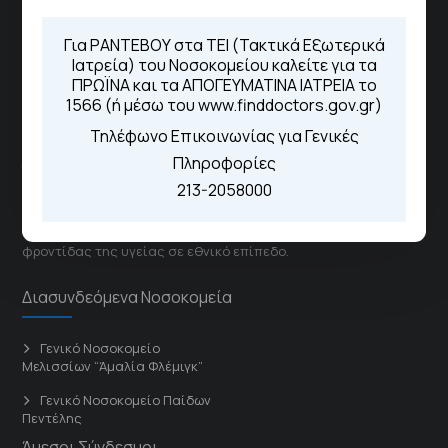
Μέσω της εφαρμογής "MyHealth
App"
Για ΡΑΝΤΕΒΟΥ στα ΤΕΙ (Τακτικά Εξωτερικά
Ιατρεία) του Νοσοκομείου καλείτε για τα
ΠΡΩΪΝΑ και τα ΑΠΟΓΕΥΜΑΤΙΝΑ ΙΑΤΡΕΙΑ το
1566 (ή μέσω του www.finddoctors.gov.gr)
ΓΝΑ Νοσοκομείο Σισμανόγλειο - Αμαλία Φλέμιγκ
Τηλέφωνο Επικοινωνίας για Γενικές
Πληροφορίες
Το Σισμανόγλειο συνεργάζεται με άλλα νοσηλευτικά
213-2058000
ιδρύματα και μονάδες υγείας στα πλαίσια εφαρμογής
ειδικών προγραμμάτων βελτίωσης της ποιότητας
φροντίδας της υγείας σε εθνικό επίπεδο.
Διασυνδεόμενα Νοσοκομεία
Γενικό Νοσοκομείο
Μελισσίων “Άμαλία Φλέμιγκ”
Γενικό Νοσοκομείο Παίδων
Πεντέλης
Άμεσοι Σύνδεσμοι