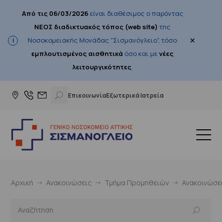
Από τις 06/03/2026
είναι διαθέσιμος ο παρόντας
ΝΕΟΣ διαδικτυακός τόπος (web site)
της
×
Νοσοκομειακής Μονάδας "Σισμανόγλειο", τόσο
εμπλουτισμένος αισθητικά
όσο και με
νέες
λειτουργικότητες
.
Επικοινωνία
Εξωτερικά Ιατρεία
Αρχική
Ανακοινώσεις
Τμήμα Προμηθειών
Ανακοινώσε