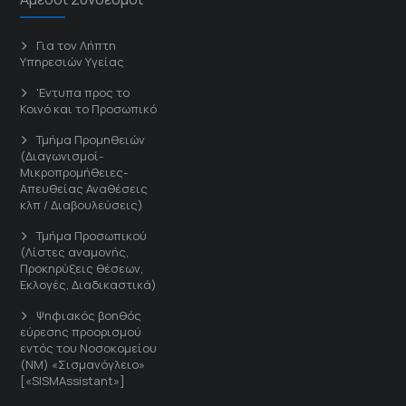
Για τον Λήπτη
Υπηρεσιών Υγείας
'Εντυπα προς το
Κοινό και το Προσωπικό
Τμήμα Προμηθειών
(Διαγωνισμοί-
Μικροπρομήθειες-
Απευθείας Αναθέσεις
κλπ / Διαβουλεύσεις)
Τμήμα Προσωπικού
(Λίστες αναμονής,
Προκηρύξεις θέσεων,
Εκλογές, Διαδικαστικά)
Ψηφιακός βοηθός
εύρεσης προορισμού
εντός του Νοσοκομείου
(ΝΜ) «Σισμανόγλειο»
[«SISMAssistant»]