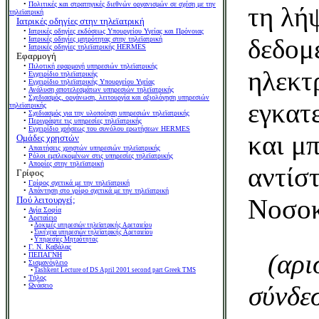
•
Πολιτικές και στρατηγικές διεθνών οργανισμών σε σχέση με την
τη λή
τηλεϊατρική
Ιατρικές οδηγίες στην τηλεϊατρική
•
Ιατρικές οδηγίες εκδόσεως Υπουργείου Υγείας και Πρόνοιας
δεδομ
•
Ιατρικές οδηγίες μητρότητας στην τηλεϊατρική
•
Ιατρικές οδηγίες τηλεϊατρικής HERMES
Εφαρμογή
•
Πιλοτική εφαρμογή υπηρεσιών τηλεϊατρικής
ηλεκτρ
•
Εγχειρίδιο τηλεϊατρικής
•
Εγχειρίδιο τηλεϊατρικής Υπουργείου Υγείας
•
Ανάλυση αποτελεσμάτων υπηρεσιών τηλεϊατρικής
•
Σχεδιασμός, οργάνωση, λειτουργία και αξιολόγηση υπηρεσιών
εγκατ
τηλεϊατρικής
•
Σχεδιασμός για την υλοποίηση υπηρεσιών τηλεϊατρικής
•
Περιγράψτε τις υπηρεσίες τηλεϊατρικής
•
Εγχειρίδιο χρήσεως του συνόλου ερωτήσεων HERMES
και μ
Ομάδες χρηστών
•
Απαιτήσεις χρηστών υπηρεσιών τηλεϊατρικής
•
Ρόλοι εμπλεκομένων στις υπηρεσίες τηλεϊατρικής
•
Απορίες στην τηλεϊατρική
αντίσ
Γρίφος
•
Γρίφος σχετικά με την τηλεϊατρική
•
Απάντηση στο γρίφο σχετικά με την τηλεϊατρική
Νοσοκ
Πού λειτουργεί;
•
Αγία Σοφία
•
Αρεταίειο
•
Δοκιμές υπηρεσιών τηλεϊατρικής Αρεταιείου
•
Συνέχεια υπηρεσιών τηλεϊατρικής Αρεταιείου
•
Υπηρεσίες Μητρότητας
•
Γ. Ν. Καβάλας
(αρι
•
ΠΕΠΑΓΝΗ
•
Σισμανόγλειο
•
Tashkent Lecture of DS April 2001 second part Greek TMS
•
Τήλος
σύνδεσ
•
Ωνάσειο