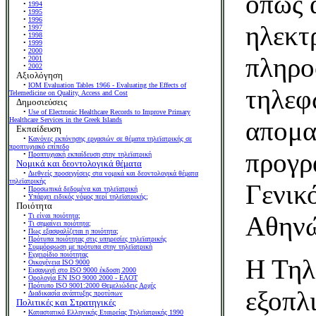
όπως 
•
1994
•
1995
•
1996
ηλεκτ
•
1997
•
1998
•
1999
•
2000
πληρο
•
2001
•
2002
Αξιολόγηση
•
IOM Evaluation Tables 1966 - Evaluating the Effects of
τηλεφ
Telemedicine on Quality, Access and Cost
Δημοσιεύσεις
•
Use of Electronic Healthcare Records to Improve Primary
Healthcare Services in the Greek Islands
απομα
Εκπαίδευση
•
Κανόνες εκπόνησης εργασιών σε θέματα τηλεϊατρικής σε
προπτυχιακό επίπεδο
προγρ
•
Προπτυχιακή εκπαίδευση στην τηλεϊατρική
Νομικά και δεοντολογικά θέματα
•
Διεθνείς προσεγγίσεις στα νομικά και δεοντολογικά θέματα
τηλεϊατρικής
Γενικ
•
Προσωπικά δεδομένα και τηλεϊατρική
•
Υπάρχει ειδικός νόμος περί τηλεϊατρικής;
Ποιότητα
Αθηνώ
•
Τι είναι ποιότητα;
•
Τι σημαίνει ποιότητα;
•
Πως εξασφαλίζεται η ποιότητα;
•
Πρότυπα ποιότητας στις υπηρεσίες τηλεϊατρικής
•
Συμμόρφωση με πρότυπα στην τηλεϊατρική
•
Εγχειρίδιο ποιότητας
Η Τηλ
•
Οικογένεια ISO 9000
•
Εισαγωγή στο ISO 9000 έκδοση 2000
•
Ορολογία ΕΝ ISO 9000 2000 - ΕΛΟΤ
•
Πρότυπο ISO 9001:2000 Θεμελιώδεις Αρχές
εξοπλ
•
Διαδικασία ανάπτυξης προτύπων
Πολιτικές και Στρατηγικές
•
Καταστατικό Ελληνικής Εταιρείας Τηλεϊατρικής 1990